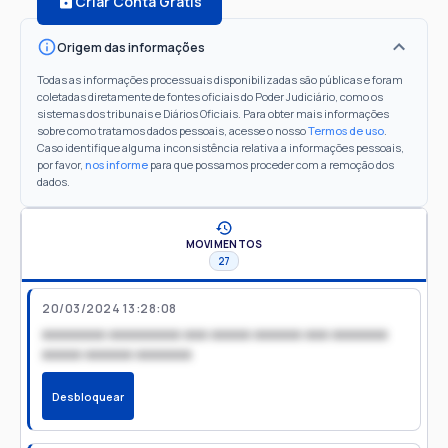
Criar Conta Grátis
Origem das informações
Todas as informações processuais disponibilizadas são públicas e foram
coletadas diretamente de fontes oficiais do Poder Judiciário, como os
sistemas dos tribunais e Diários Oficiais. Para obter mais informações
sobre como tratamos dados pessoais, acesse o nosso
Termos de uso
.
Caso identifique alguma inconsistência relativa a informações pessoais,
por favor,
nos informe
para que possamos proceder com a remoção dos
dados.
MOVIMENTOS
27
20/03/2024 13:28:08
xxxxxxxx xxxxxxxxx xxx xxxxx xxxxxx xxx xxxxxxx
xxxxx xxxxxx xxxxxxx
Desbloquear