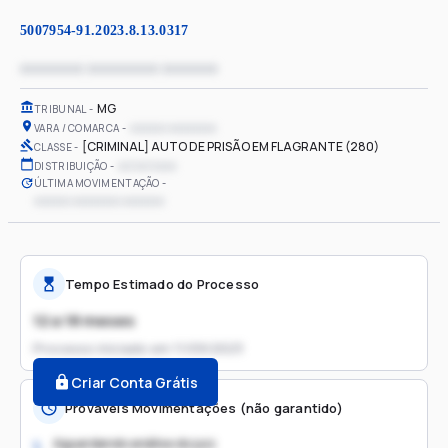
5007954-91.2023.8.13.0317
xxxxxxxx xxxxxxxxx xxxxxxx
MG
TRIBUNAL
xxxxxx xxxxxxxx
VARA / COMARCA
[CRIMINAL] AUTO DE PRISÃO EM FLAGRANTE (280)
CLASSE
xx/xx/xxxx
DISTRIBUIÇÃO
ÚLTIMA MOVIMENTAÇÃO
xxxxxx xxxxxxxx xxxxxxx
Tempo Estimado do Processo
12 a 18 meses
Processo iniciado em
11/09/2023
Criar Conta Grátis
Prováveis Movimentações (não garantido)
Aguardando análise do juiz
1.