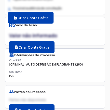
Possível audiência de conciliação
2.
Criar Conta Grátis
R$
Valor da Ação
Valor não informado
Criar Conta Grátis
Informações do Processo
CLASSE
[CRIMINAL] AUTO DE PRISÃO EM FLAGRANTE (280)
SISTEMA
PJE
Partes do Processo
Partes não disponíveis