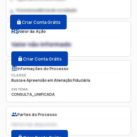
Possível audiência de conciliação
2.
Criar Conta Grátis
R$
Valor da Ação
Valor não informado
Criar Conta Grátis
Informações do Processo
CLASSE
Busca e Apreensão em Alienação Fiduciária
SISTEMA
CONSULTA_UNIFICADA
Partes do Processo
Partes não disponíveis