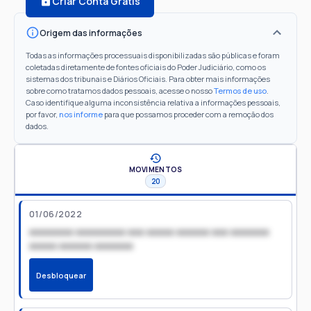
Criar Conta Grátis
Origem das informações
Todas as informações processuais disponibilizadas são públicas e foram
coletadas diretamente de fontes oficiais do Poder Judiciário, como os
sistemas dos tribunais e Diários Oficiais. Para obter mais informações
sobre como tratamos dados pessoais, acesse o nosso
Termos de uso
.
Caso identifique alguma inconsistência relativa a informações pessoais,
por favor,
nos informe
para que possamos proceder com a remoção dos
dados.
MOVIMENTOS
20
01/06/2022
xxxxxxxx xxxxxxxxx xxx xxxxx xxxxxx xxx xxxxxxx
xxxxx xxxxxx xxxxxxx
Desbloquear