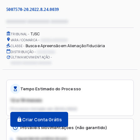
5007570-20.2022.8.24.0039
xxxxxxxx xxxxxxxxx xxxxxxx
TJSC
TRIBUNAL
xxxxxx xxxxxxxx
VARA / COMARCA
Busca e Apreensão em Alienação Fiduciária
CLASSE
xx/xx/xxxx
DISTRIBUIÇÃO
ÚLTIMA MOVIMENTAÇÃO
xxxxxx xxxxxxxx xxxxxxx
Tempo Estimado do Processo
12 a 18 meses
Processo iniciado em
26/04/2022
Criar Conta Grátis
Prováveis Movimentações (não garantido)
Aguardando análise do juiz
1.