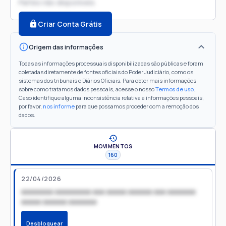
Partes não disponíveis
Criar Conta Grátis
Origem das informações
Todas as informações processuais disponibilizadas são públicas e foram
coletadas diretamente de fontes oficiais do Poder Judiciário, como os
sistemas dos tribunais e Diários Oficiais. Para obter mais informações
sobre como tratamos dados pessoais, acesse o nosso
Termos de uso
.
Caso identifique alguma inconsistência relativa a informações pessoais,
por favor,
nos informe
para que possamos proceder com a remoção dos
dados.
MOVIMENTOS
160
22/04/2026
xxxxxxxx xxxxxxxxx xxx xxxxx xxxxxx xxx xxxxxxx
xxxxx xxxxxx xxxxxxx
Desbloquear