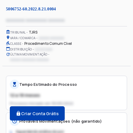
5006752-60.2022.8.21.0004
xxxxxxxx xxxxxxxxx xxxxxxx
TJRS
TRIBUNAL
xxxxxx xxxxxxxx
VARA / COMARCA
Procedimento Comum Cível
CLASSE
xx/xx/xxxx
DISTRIBUIÇÃO
ÚLTIMA MOVIMENTAÇÃO
xxxxxx xxxxxxxx xxxxxxx
Tempo Estimado do Processo
12 a 18 meses
Processo iniciado em
30/05/2022
Criar Conta Grátis
Prováveis Movimentações (não garantido)
Aguardando análise do juiz
1.