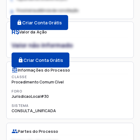
Possível audiência de conciliação
2.
Criar Conta Grátis
R$
Valor da Ação
Valor não informado
Criar Conta Grátis
Informações do Processo
CLASSE
Procedimento Comum Cível
FORO
JurisdicaoLocal#30
SISTEMA
CONSULTA_UNIFICADA
Partes do Processo