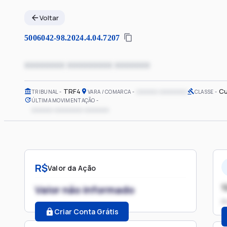
Voltar
5006042-98.2024.4.04.7207
xxxxxxxx xxxxxxxxx xxxxxxx
TRF4
xxxxxx xxxxxxxx
Cu
TRIBUNAL
VARA / COMARCA
CLASSE
ÚLTIMA MOVIMENTAÇÃO
xxxxxx xxxxxxxx xxxxxxx
R$
Valor da Ação
1
Valor não informado
P
Criar Conta Grátis