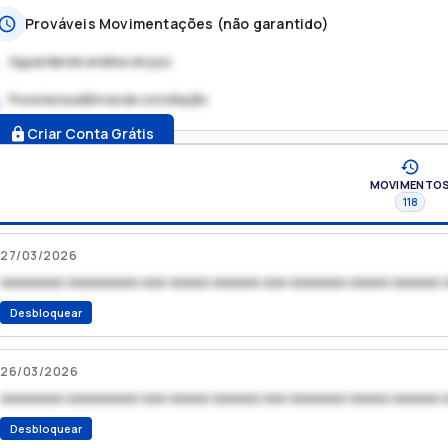
Prováveis Movimentações (não garantido)
Aguardando análise do juiz
Possível audiência de conciliação
.
Criar Conta Grátis
MOVIMENTO
118
27/03/2026
xxxxxxxx xxxxxxxxx xxx xxxxx xxxxxx xxx xxxxxxx xxxxx xxxxxx 
Desbloquear
26/03/2026
xxxxxxxx xxxxxxxxx xxx xxxxx xxxxxx xxx xxxxxxx xxxxx xxxxxx 
Desbloquear