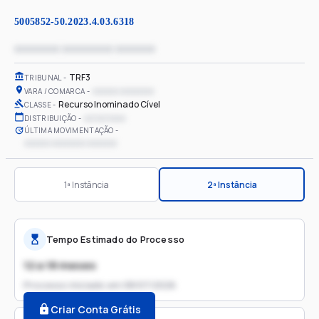
5005852-50.2023.4.03.6318
xxxxxxxx xxxxxxxxx xxxxxxx
TRF3
TRIBUNAL
xxxxxx xxxxxxxx
VARA / COMARCA
Recurso Inominado Cível
CLASSE
xx/xx/xxxx
DISTRIBUIÇÃO
ÚLTIMA MOVIMENTAÇÃO
xxxxxx xxxxxxxx xxxxxxx
1ª Instância
2ª Instância
Tempo Estimado do Processo
12 a 18 meses
Processo iniciado em
08/07/2026
Criar Conta Grátis