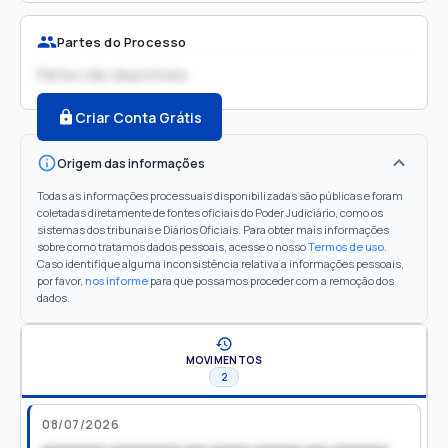
Partes do Processo
Partes não disponíveis
Criar Conta Grátis
Origem das informações
Todas as informações processuais disponibilizadas são públicas e foram
coletadas diretamente de fontes oficiais do Poder Judiciário, como os
sistemas dos tribunais e Diários Oficiais. Para obter mais informações
sobre como tratamos dados pessoais, acesse o nosso
Termos de uso
.
Caso identifique alguma inconsistência relativa a informações pessoais,
por favor,
nos informe
para que possamos proceder com a remoção dos
dados.
MOVIMENTOS
2
08/07/2026