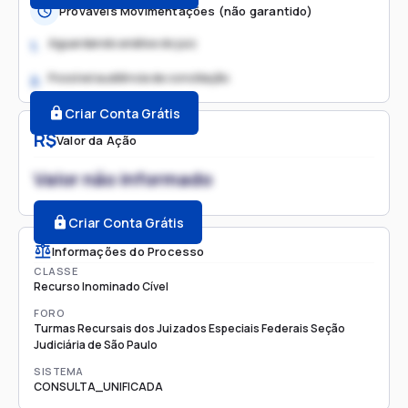
Prováveis Movimentações (não garantido)
Aguardando análise do juiz
1.
Possível audiência de conciliação
2.
Criar Conta Grátis
R$
Valor da Ação
Valor não informado
Criar Conta Grátis
Informações do Processo
CLASSE
Recurso Inominado Cível
FORO
Turmas Recursais dos Juizados Especiais Federais Seção
Judiciária de São Paulo
SISTEMA
CONSULTA_UNIFICADA