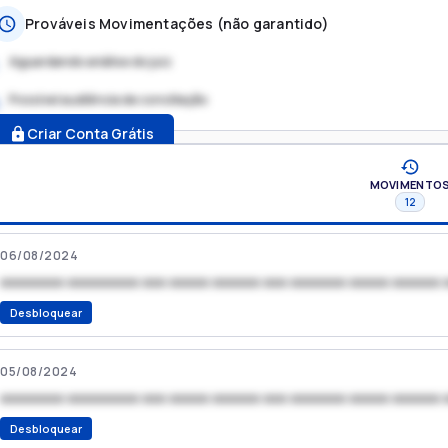
Prováveis Movimentações (não garantido)
Aguardando análise do juiz
Possível audiência de conciliação
.
Criar Conta Grátis
MOVIMENTO
12
06/08/2024
xxxxxxxx xxxxxxxxx xxx xxxxx xxxxxx xxx xxxxxxx xxxxx xxxxxx 
Desbloquear
05/08/2024
xxxxxxxx xxxxxxxxx xxx xxxxx xxxxxx xxx xxxxxxx xxxxx xxxxxx 
Desbloquear