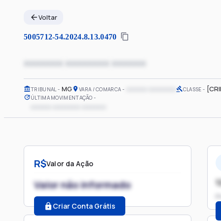
Voltar
5005712-54.2024.8.13.0470
xxxxxxxx xxxxxxxxx xxxxxxx
MG
xxxxxx xxxxxxxx
[CR
TRIBUNAL
VARA / COMARCA
CLASSE
ÚLTIMA MOVIMENTAÇÃO
xxxxxx xxxxxxxx xxxxxxx
R$
Valor da Ação
1
Valor não informado
P
Criar Conta Grátis