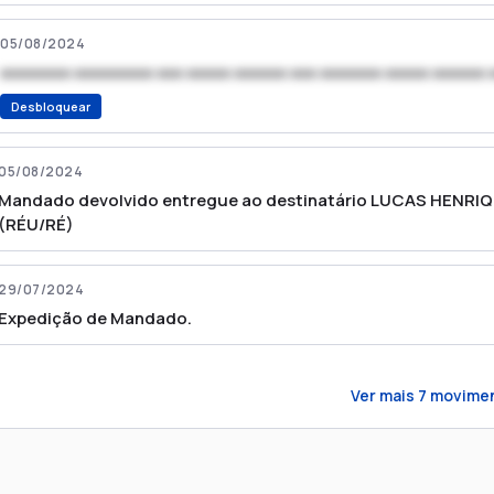
05/08/2024
xxxxxxxx xxxxxxxxx xxx xxxxx xxxxxx xxx xxxxxxx xxxxx xxxxxx 
Desbloquear
05/08/2024
Mandado devolvido entregue ao destinatário LUCAS HENRIQ
(RÉU/RÉ)
29/07/2024
Expedição de Mandado.
Ver mais
7
movime