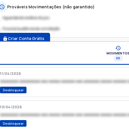
Prováveis Movimentações (não garantido)
Aguardando análise do juiz
Possível audiência de conciliação
.
Criar Conta Grátis
MOVIMENTO
88
11/04/2026
xxxxxxxx xxxxxxxxx xxx xxxxx xxxxxx xxx xxxxxxx xxxxx xxxxxx 
Desbloquear
10/04/2026
xxxxxxxx xxxxxxxxx xxx xxxxx xxxxxx xxx xxxxxxx xxxxx xxxxxx 
Desbloquear