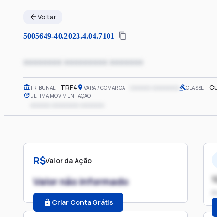
Voltar
5005649-40.2023.4.04.7101
xxxxxxxx xxxxxxxxx xxxxxxx
TRF4
xxxxxx xxxxxxxx
Cu
TRIBUNAL
VARA / COMARCA
CLASSE
ÚLTIMA MOVIMENTAÇÃO
xxxxxx xxxxxxxx xxxxxxx
R$
Valor da Ação
1
Valor não informado
P
Criar Conta Grátis