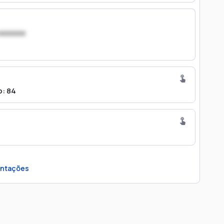
xxxxxxx
o: 84
ntações