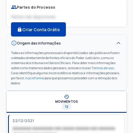
Partes do Processo
Partes não disponíveis
Criar Conta Grátis
Origem das informações
Todas as informações processuais disponibilizadas são públicas e foram
coletadas diretamente de fontes oficiais do Poder Judiciário, como os
sistemas dos tribunais e Diários Oficiais. Para obter mais informações
sobre como tratamos dados pessoais, acesse o nosso
Termos de uso
.
Caso identifique alguma inconsistência relativa a informações pessoais,
por favor,
nos informe
para que possamos proceder com a remoção dos
dados.
MOVIMENTOS
12
22/12/2021
xxxxxxxx xxxxxxxxx xxx xxxxx xxxxxx xxx xxxxxxx