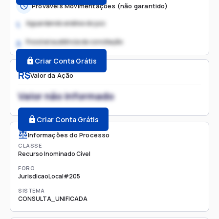
Prováveis Movimentações (não garantido)
Aguardando análise do juiz
1.
Possível audiência de conciliação
2.
Criar Conta Grátis
R$
Valor da Ação
Valor não informado
Criar Conta Grátis
Informações do Processo
CLASSE
Recurso Inominado Cível
FORO
JurisdicaoLocal#205
SISTEMA
CONSULTA_UNIFICADA