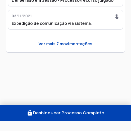
Deliberado em Sessão - Processo/recurso julgado
08/11/2021
Expedição de comunicação via sistema.
Ver mais
7
movimentações
Desbloquear Processo Completo
Como Funciona
FAQ
Notícias