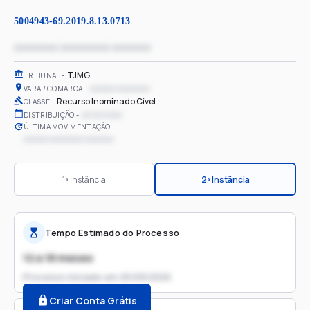
5004943-69.2019.8.13.0713
xxxxxxxx xxxxxxxxx xxxxxxx
TJMG
TRIBUNAL
xxxxxx xxxxxxxx
VARA / COMARCA
Recurso Inominado Cível
CLASSE
xx/xx/xxxx
DISTRIBUIÇÃO
ÚLTIMA MOVIMENTAÇÃO
xxxxxx xxxxxxxx xxxxxxx
1ª Instância
2ª Instância
Tempo Estimado do Processo
12 a 18 meses
Processo iniciado em
25/09/2020
Criar Conta Grátis