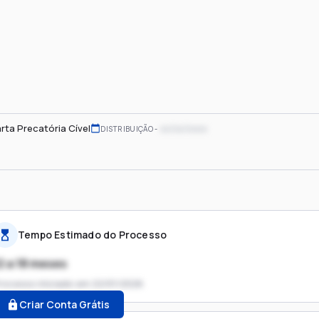
rta Precatória Cível
xx/xx/xxxx
DISTRIBUIÇÃO
Tempo Estimado do Processo
2 a 18 meses
rocesso iniciado em
22/01/2026
Criar Conta Grátis