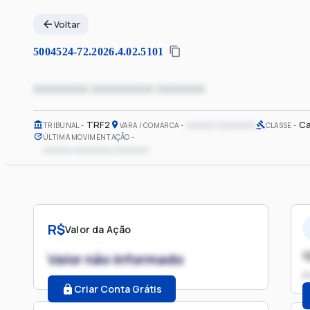
Voltar
5004524-72.2026.4.02.5101
xxxxxxxx xxxxxxxxx xxxxxxx
TRF2
xxxxxx xxxxxxxx
Ca
TRIBUNAL
VARA / COMARCA
CLASSE
ÚLTIMA MOVIMENTAÇÃO
xxxxxx xxxxxxxx xxxxxxx
R$
Valor da Ação
1
Valor não informado
P
Criar Conta Grátis