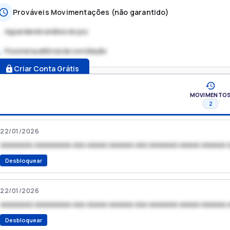
Prováveis Movimentações (não garantido)
Aguardando análise do juiz
Possível audiência de conciliação
.
Criar Conta Grátis
MOVIMENTO
2
22/01/2026
xxxxxxxx xxxxxxxxx xxx xxxxx xxxxxx xxx xxxxxxx xxxxx xxxxxx 
Desbloquear
22/01/2026
xxxxxxxx xxxxxxxxx xxx xxxxx xxxxxx xxx xxxxxxx xxxxx xxxxxx 
Desbloquear