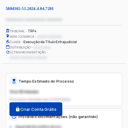
5004365-51.2024.4.04.7201
xxxxxxxx xxxxxxxxx xxxxxxx
TRF4
TRIBUNAL
xxxxxx xxxxxxxx
VARA / COMARCA
Execução de Título Extrajudicial
CLASSE
xx/xx/xxxx
DISTRIBUIÇÃO
ÚLTIMA MOVIMENTAÇÃO
xxxxxx xxxxxxxx xxxxxxx
Tempo Estimado do Processo
12 a 18 meses
Processo iniciado em
27/03/2024
Criar Conta Grátis
Prováveis Movimentações (não garantido)
Aguardando análise do juiz
1.