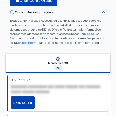
Criar Conta Grátis
Origem das informações
Todas as informações processuais disponibilizadas são públicas e foram
coletadas diretamente de fontes oficiais do Poder Judiciário, como os
sistemas dos tribunais e Diários Oficiais. Para obter mais informações
sobre como tratamos dados pessoais, acesse o nosso
Termos de uso
.
Caso identifique alguma inconsistência relativa a informações pessoais,
por favor,
nos informe
para que possamos proceder com a remoção dos
dados.
MOVIMENTOS
191
07/08/2025
xxxxxxxx xxxxxxxxx xxx xxxxx xxxxxx xxx xxxxxxx
xxxxx xxxxxx xxxxxxx
Desbloquear