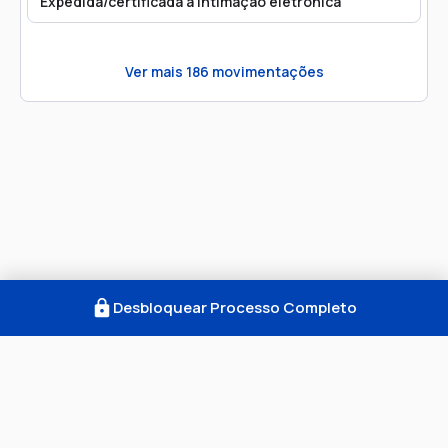
Expedida/certificada a intimação eletrônica
Ver mais
186
movimentações
Desbloquear Processo Completo
Como Funciona
FAQ
Notícias
Termos
Privacidade