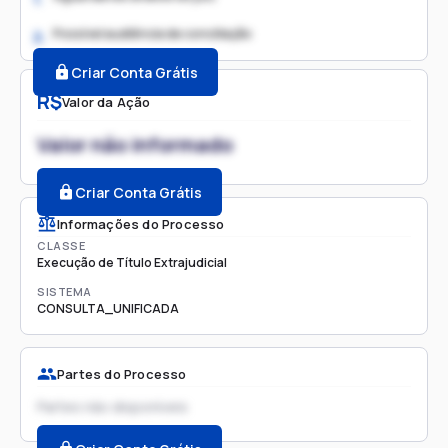
Possível audiência de conciliação
2.
Criar Conta Grátis
R$
Valor da Ação
Valor não informado
Criar Conta Grátis
Informações do Processo
CLASSE
Execução de Título Extrajudicial
SISTEMA
CONSULTA_UNIFICADA
Partes do Processo
Partes não disponíveis