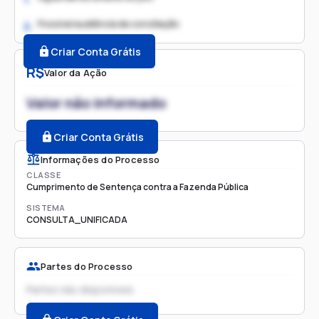
Possível audiência de conciliação
2.
Criar Conta Grátis
R$
Valor da Ação
Valor não informado
Criar Conta Grátis
Informações do Processo
CLASSE
Cumprimento de Sentença contra a Fazenda Pública
SISTEMA
CONSULTA_UNIFICADA
Partes do Processo
Partes não disponíveis