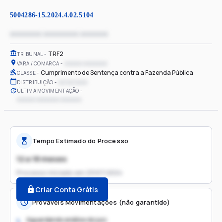
5004286-15.2024.4.02.5104
xxxxxxxx xxxxxxxxx xxxxxxx
TRF2
TRIBUNAL
xxxxxx xxxxxxxx
VARA / COMARCA
Cumprimento de Sentença contra a Fazenda Pública
CLASSE
xx/xx/xxxx
DISTRIBUIÇÃO
ÚLTIMA MOVIMENTAÇÃO
xxxxxx xxxxxxxx xxxxxxx
Tempo Estimado do Processo
12 a 18 meses
Processo iniciado em
23/07/2024
Criar Conta Grátis
Prováveis Movimentações (não garantido)
Aguardando análise do juiz
1.