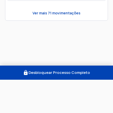
Ver mais
71
movimentações
Desbloquear Processo Completo
Como Funciona
FAQ
Notícias
Termos
Privacidade