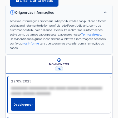
Criar Conta Grátis
Origem das informações
Todas as informações processuais disponibilizadas são públicas e foram
coletadas diretamente de fontes oficiais do Poder Judiciário, como os
sistemas dos tribunais e Diários Oficiais. Para obter mais informações
sobre como tratamos dados pessoais, acesse o nosso
Termos de uso
.
Caso identifique alguma inconsistência relativa a informações pessoais,
por favor,
nos informe
para que possamos proceder com a remoção dos
dados.
MOVIMENTOS
76
22/05/2025
xxxxxxxx xxxxxxxxx xxx xxxxx xxxxxx xxx xxxxxxx
xxxxx xxxxxx xxxxxxx
Desbloquear