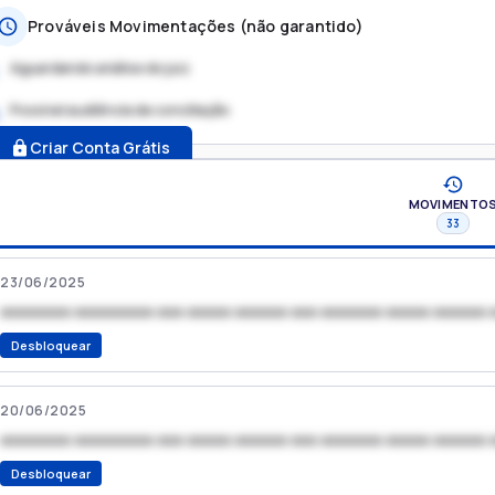
Prováveis Movimentações (não garantido)
Aguardando análise do juiz
Possível audiência de conciliação
.
Criar Conta Grátis
MOVIMENTO
33
23/06/2025
xxxxxxxx xxxxxxxxx xxx xxxxx xxxxxx xxx xxxxxxx xxxxx xxxxxx 
Desbloquear
20/06/2025
xxxxxxxx xxxxxxxxx xxx xxxxx xxxxxx xxx xxxxxxx xxxxx xxxxxx 
Desbloquear