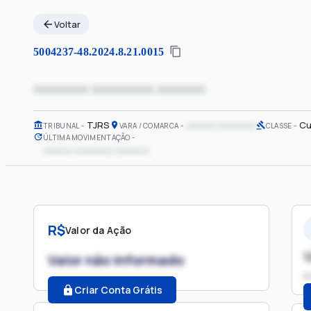
Voltar
5004237-48.2024.8.21.0015
xxxxxxxx xxxxxxxxx xxxxxxx
TJRS
xxxxxx xxxxxxxx
Cu
TRIBUNAL
VARA / COMARCA
CLASSE
ÚLTIMA MOVIMENTAÇÃO
xxxxxx xxxxxxxx xxxxxxx
R$
Valor da Ação
1
Valor não informado
P
Criar Conta Grátis