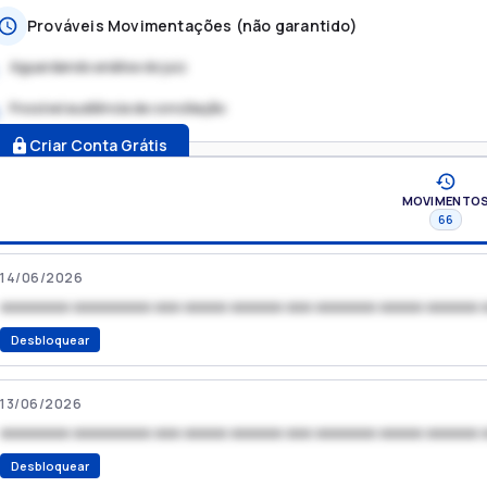
Prováveis Movimentações (não garantido)
Aguardando análise do juiz
Possível audiência de conciliação
.
Criar Conta Grátis
MOVIMENTO
66
14/06/2026
xxxxxxxx xxxxxxxxx xxx xxxxx xxxxxx xxx xxxxxxx xxxxx xxxxxx 
Desbloquear
13/06/2026
xxxxxxxx xxxxxxxxx xxx xxxxx xxxxxx xxx xxxxxxx xxxxx xxxxxx 
Desbloquear