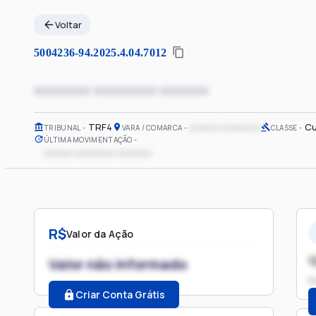
Voltar
5004236-94.2025.4.04.7012
xxxxxxxx xxxxxxxxx xxxxxxx
TRF4
xxxxxx xxxxxxxx
Cu
TRIBUNAL
VARA / COMARCA
CLASSE
ÚLTIMA MOVIMENTAÇÃO
xxxxxx xxxxxxxx xxxxxxx
R$
Valor da Ação
1
Valor não informado
P
Criar Conta Grátis