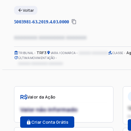
Voltar
5003981-63.2019.4.03.0000
xxxxxxxx xxxxxxxxx xxxxxxx
TRF3
xxxxxx xxxxxxxx
Ag
TRIBUNAL
VARA / COMARCA
CLASSE
ÚLTIMA MOVIMENTAÇÃO
xxxxxx xxxxxxxx xxxxxxx
R$
Valor da Ação
1
Valor não informado
P
Criar Conta Grátis