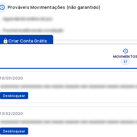
Prováveis Movimentações (não garantido)
Aguardando análise do juiz
Possível audiência de conciliação
.
Criar Conta Grátis
MOVIMENTO
37
10/03/2020
xxxxxxxx xxxxxxxxx xxx xxxxx xxxxxx xxx xxxxxxx xxxxx xxxxxx 
Desbloquear
13/02/2020
xxxxxxxx xxxxxxxxx xxx xxxxx xxxxxx xxx xxxxxxx xxxxx xxxxxx 
Desbloquear