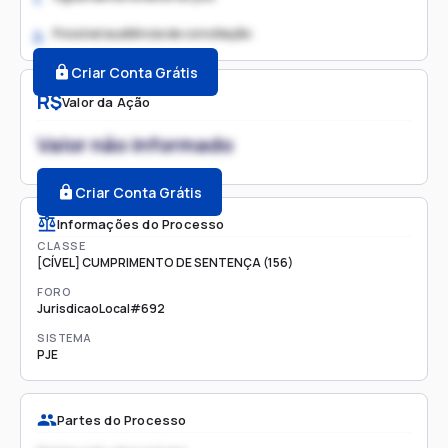
Possível audiência de conciliação
2.
Criar Conta Grátis
R$
Valor da Ação
Valor não informado
Criar Conta Grátis
Informações do Processo
CLASSE
[CÍVEL] CUMPRIMENTO DE SENTENÇA (156)
FORO
JurisdicaoLocal#692
SISTEMA
PJE
Partes do Processo