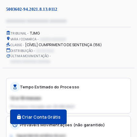
5003602-94.2021.8.13.0112
xxxxxxxx xxxxxxxxx xxxxxxx
TJMG
TRIBUNAL
xxxxxx xxxxxxxx
VARA / COMARCA
[CÍVEL] CUMPRIMENTO DE SENTENÇA (156)
CLASSE
xx/xx/xxxx
DISTRIBUIÇÃO
ÚLTIMA MOVIMENTAÇÃO
xxxxxx xxxxxxxx xxxxxxx
Tempo Estimado do Processo
12 a 18 meses
Processo iniciado em
25/08/2021
Criar Conta Grátis
Prováveis Movimentações (não garantido)
Aguardando análise do juiz
1.