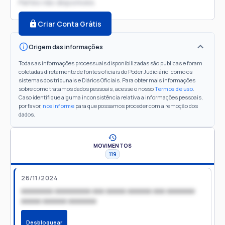
Partes não disponíveis
Criar Conta Grátis
Origem das informações
Todas as informações processuais disponibilizadas são públicas e foram
coletadas diretamente de fontes oficiais do Poder Judiciário, como os
sistemas dos tribunais e Diários Oficiais. Para obter mais informações
sobre como tratamos dados pessoais, acesse o nosso
Termos de uso
.
Caso identifique alguma inconsistência relativa a informações pessoais,
por favor,
nos informe
para que possamos proceder com a remoção dos
dados.
MOVIMENTOS
119
26/11/2024
xxxxxxxx xxxxxxxxx xxx xxxxx xxxxxx xxx xxxxxxx
xxxxx xxxxxx xxxxxxx
Desbloquear