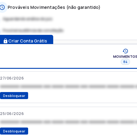
Prováveis Movimentações (não garantido)
Aguardando análise do juiz
Possível audiência de conciliação
.
Criar Conta Grátis
MOVIMENTO
84
27/06/2026
xxxxxxxx xxxxxxxxx xxx xxxxx xxxxxx xxx xxxxxxx xxxxx xxxxxx 
Desbloquear
25/06/2026
xxxxxxxx xxxxxxxxx xxx xxxxx xxxxxx xxx xxxxxxx xxxxx xxxxxx 
Desbloquear