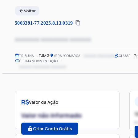
Voltar
5003391-77.2025.8.13.0319
xxxxxxxx xxxxxxxxx xxxxxxx
TJMG
xxxxxx xxxxxxxx
P
TRIBUNAL
VARA / COMARCA
CLASSE
ÚLTIMA MOVIMENTAÇÃO
xxxxxx xxxxxxxx xxxxxxx
R$
Valor da Ação
1
Valor não informado
P
Criar Conta Grátis