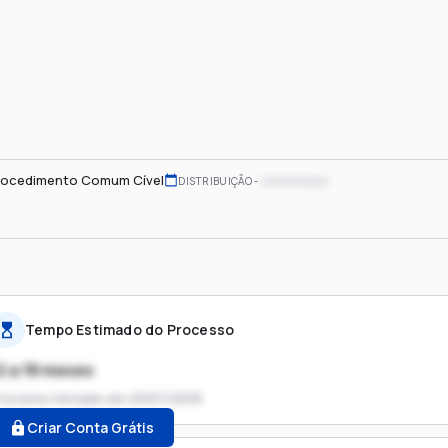
rocedimento Comum Cível
xx/xx/xxxx
DISTRIBUIÇÃO
Tempo Estimado do Processo
2 a 18 meses
rocesso iniciado em
29/07/2025
Criar Conta Grátis