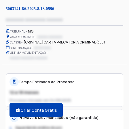
5003141-86.2025.8.13.0596
xxxxxxxx xxxxxxxxx xxxxxxx
MG
TRIBUNAL
xxxxxx xxxxxxxx
VARA / COMARCA
[CRIMINAL] CARTA PRECATÓRIA CRIMINAL (355)
CLASSE
xx/xx/xxxx
DISTRIBUIÇÃO
ÚLTIMA MOVIMENTAÇÃO
xxxxxx xxxxxxxx xxxxxxx
Tempo Estimado do Processo
12 a 18 meses
Processo iniciado em
04/08/2025
Criar Conta Grátis
Prováveis Movimentações (não garantido)
Aguardando análise do juiz
1.