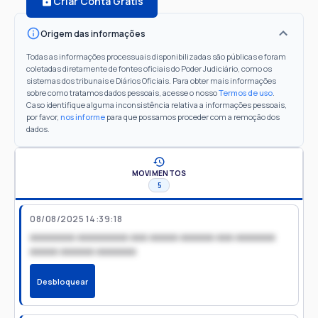
Criar Conta Grátis
Origem das informações
Todas as informações processuais disponibilizadas são públicas e foram
coletadas diretamente de fontes oficiais do Poder Judiciário, como os
sistemas dos tribunais e Diários Oficiais. Para obter mais informações
sobre como tratamos dados pessoais, acesse o nosso
Termos de uso
.
Caso identifique alguma inconsistência relativa a informações pessoais,
por favor,
nos informe
para que possamos proceder com a remoção dos
dados.
MOVIMENTOS
5
08/08/2025 14:39:18
xxxxxxxx xxxxxxxxx xxx xxxxx xxxxxx xxx xxxxxxx
xxxxx xxxxxx xxxxxxx
Desbloquear