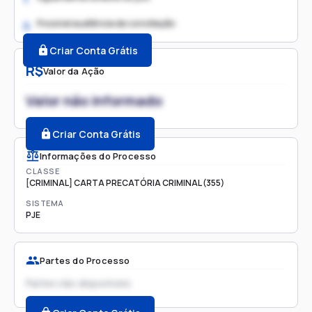
Possível audiência de conciliação
2.
Criar Conta Grátis
R$
Valor da Ação
Valor não informado
Criar Conta Grátis
Informações do Processo
CLASSE
[CRIMINAL] CARTA PRECATÓRIA CRIMINAL (355)
SISTEMA
PJE
Partes do Processo
Partes não disponíveis