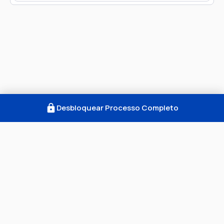
Desbloquear Processo Completo
Como Funciona
FAQ
Notícias
Termos
Privacidade
© 2026 Consultar Processos. Todos os direitos
reservados. CNPJ: 52.605.662/0001-99