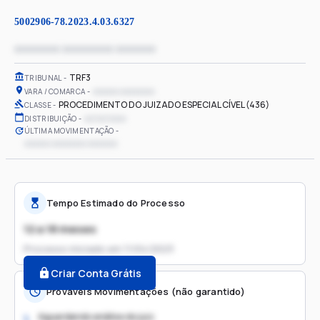
5002906-78.2023.4.03.6327
xxxxxxxx xxxxxxxxx xxxxxxx
TRF3
TRIBUNAL
xxxxxx xxxxxxxx
VARA / COMARCA
PROCEDIMENTO DO JUIZADO ESPECIAL CÍVEL (436)
CLASSE
xx/xx/xxxx
DISTRIBUIÇÃO
ÚLTIMA MOVIMENTAÇÃO
xxxxxx xxxxxxxx xxxxxxx
Tempo Estimado do Processo
12 a 18 meses
Processo iniciado em
11/04/2023
Criar Conta Grátis
Prováveis Movimentações (não garantido)
Aguardando análise do juiz
1.