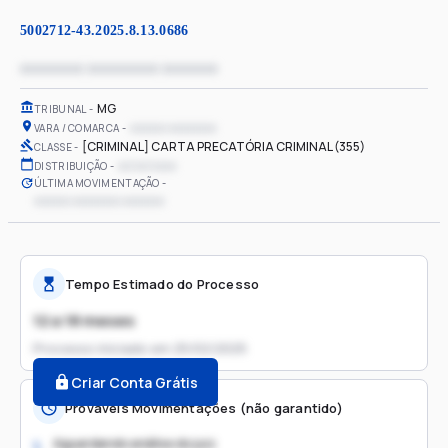
5002712-43.2025.8.13.0686
xxxxxxxx xxxxxxxxx xxxxxxx
MG
TRIBUNAL
xxxxxx xxxxxxxx
VARA / COMARCA
[CRIMINAL] CARTA PRECATÓRIA CRIMINAL (355)
CLASSE
xx/xx/xxxx
DISTRIBUIÇÃO
ÚLTIMA MOVIMENTAÇÃO
xxxxxx xxxxxxxx xxxxxxx
Tempo Estimado do Processo
12 a 18 meses
Processo iniciado em
25/02/2025
Criar Conta Grátis
Prováveis Movimentações (não garantido)
Aguardando análise do juiz
1.