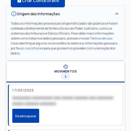
Criar Conta Grátis
Origem das informações
Todas as informações processuais disponibilizadas são públicas e foram
coletadas diretamente de fontes oficiais do Poder Judiciário, como os
sistemas dos tribunais e Diários Oficiais. Para obter mais informações
sobre como tratamos dados pessoais, acesse o nosso
Termos de uso
.
Caso identifique alguma inconsistência relativa a informações pessoais,
por favor,
nos informe
para que possamos proceder com a remoção dos
dados.
MOVIMENTOS
4
17/03/2025
xxxxxxxx xxxxxxxxx xxx xxxxx xxxxxx xxx xxxxxxx
xxxxx xxxxxx xxxxxxx
Desbloquear