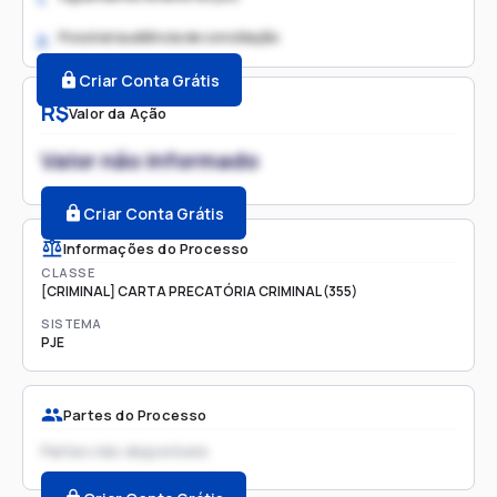
Possível audiência de conciliação
2.
Criar Conta Grátis
R$
Valor da Ação
Valor não informado
Criar Conta Grátis
Informações do Processo
CLASSE
[CRIMINAL] CARTA PRECATÓRIA CRIMINAL (355)
SISTEMA
PJE
Partes do Processo
Partes não disponíveis