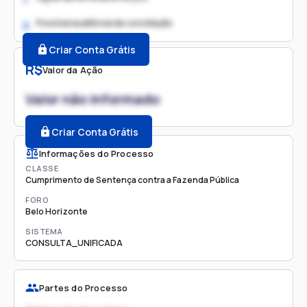
Possível audiência de conciliação
2.
Criar Conta Grátis
R$
Valor da Ação
Valor não informado
Criar Conta Grátis
Informações do Processo
CLASSE
Cumprimento de Sentença contra a Fazenda Pública
FORO
Belo Horizonte
SISTEMA
CONSULTA_UNIFICADA
Partes do Processo