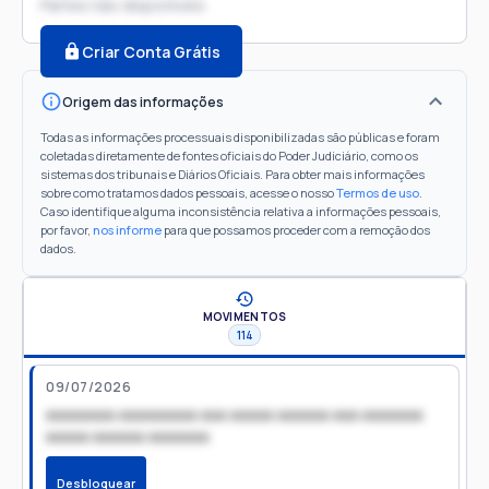
Partes não disponíveis
Criar Conta Grátis
Origem das informações
Todas as informações processuais disponibilizadas são públicas e foram
coletadas diretamente de fontes oficiais do Poder Judiciário, como os
sistemas dos tribunais e Diários Oficiais. Para obter mais informações
sobre como tratamos dados pessoais, acesse o nosso
Termos de uso
.
Caso identifique alguma inconsistência relativa a informações pessoais,
por favor,
nos informe
para que possamos proceder com a remoção dos
dados.
MOVIMENTOS
114
09/07/2026
xxxxxxxx xxxxxxxxx xxx xxxxx xxxxxx xxx xxxxxxx
xxxxx xxxxxx xxxxxxx
Desbloquear