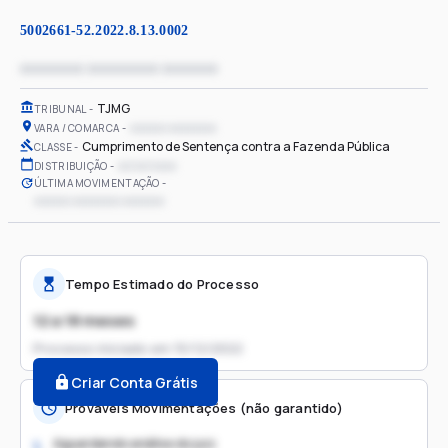
5002661-52.2022.8.13.0002
xxxxxxxx xxxxxxxxx xxxxxxx
TJMG
TRIBUNAL
xxxxxx xxxxxxxx
VARA / COMARCA
Cumprimento de Sentença contra a Fazenda Pública
CLASSE
xx/xx/xxxx
DISTRIBUIÇÃO
ÚLTIMA MOVIMENTAÇÃO
xxxxxx xxxxxxxx xxxxxxx
Tempo Estimado do Processo
12 a 18 meses
Processo iniciado em
15/12/2022
Criar Conta Grátis
Prováveis Movimentações (não garantido)
Aguardando análise do juiz
1.