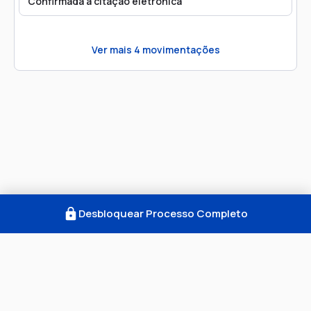
Confirmada a citação eletrônica
Ver mais
4
movimentações
Desbloquear Processo Completo
Como Funciona
FAQ
Notícias
Termos
Privacidade