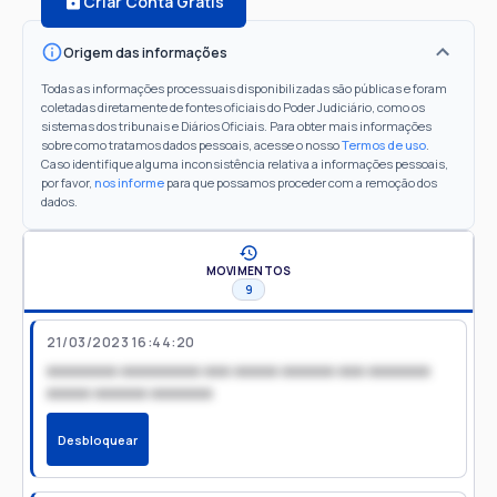
Criar Conta Grátis
Origem das informações
Todas as informações processuais disponibilizadas são públicas e foram
coletadas diretamente de fontes oficiais do Poder Judiciário, como os
sistemas dos tribunais e Diários Oficiais. Para obter mais informações
sobre como tratamos dados pessoais, acesse o nosso
Termos de uso
.
Caso identifique alguma inconsistência relativa a informações pessoais,
por favor,
nos informe
para que possamos proceder com a remoção dos
dados.
MOVIMENTOS
9
21/03/2023 16:44:20
xxxxxxxx xxxxxxxxx xxx xxxxx xxxxxx xxx xxxxxxx
xxxxx xxxxxx xxxxxxx
Desbloquear