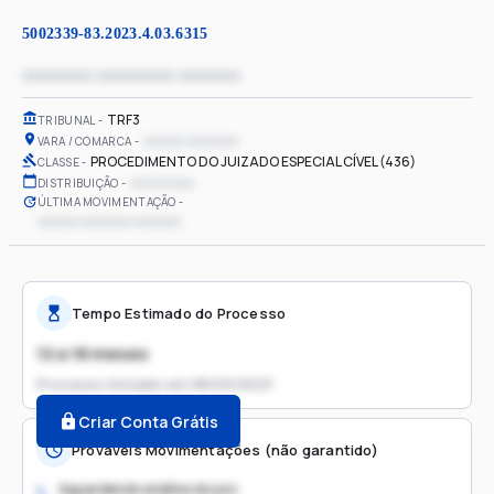
5002339-83.2023.4.03.6315
xxxxxxxx xxxxxxxxx xxxxxxx
TRF3
TRIBUNAL
xxxxxx xxxxxxxx
VARA / COMARCA
PROCEDIMENTO DO JUIZADO ESPECIAL CÍVEL (436)
CLASSE
xx/xx/xxxx
DISTRIBUIÇÃO
ÚLTIMA MOVIMENTAÇÃO
xxxxxx xxxxxxxx xxxxxxx
Tempo Estimado do Processo
12 a 18 meses
Processo iniciado em
08/03/2023
Criar Conta Grátis
Prováveis Movimentações (não garantido)
Aguardando análise do juiz
1.