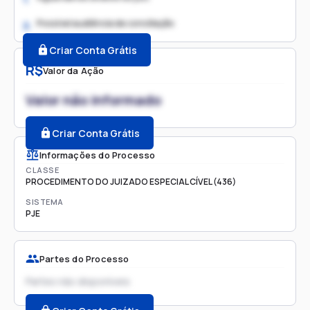
Possível audiência de conciliação
2.
Criar Conta Grátis
R$
Valor da Ação
Valor não informado
Criar Conta Grátis
Informações do Processo
CLASSE
PROCEDIMENTO DO JUIZADO ESPECIAL CÍVEL (436)
SISTEMA
PJE
Partes do Processo
Partes não disponíveis