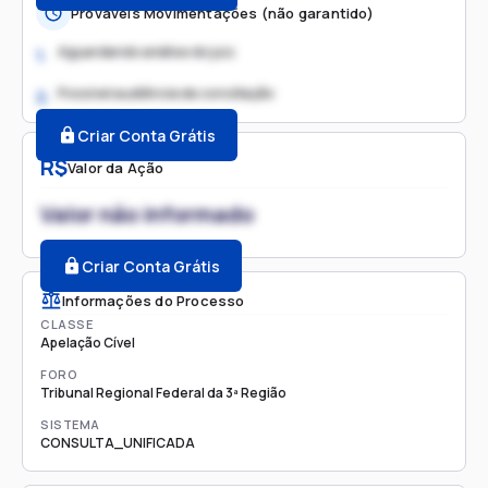
Prováveis Movimentações (não garantido)
Aguardando análise do juiz
1.
Possível audiência de conciliação
2.
Criar Conta Grátis
R$
Valor da Ação
Valor não informado
Criar Conta Grátis
Informações do Processo
CLASSE
Apelação Cível
FORO
Tribunal Regional Federal da 3ª Região
SISTEMA
CONSULTA_UNIFICADA