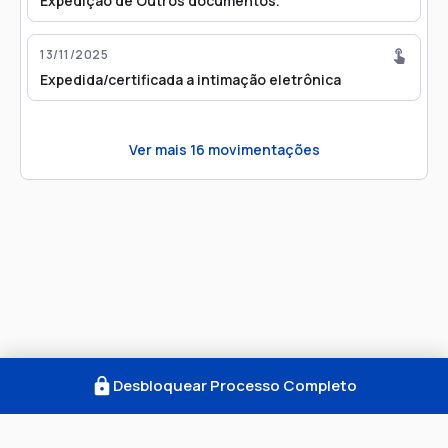
Expedição de Outros documentos.
13/11/2025
Expedida/certificada a intimação eletrônica
Ver mais
16
movimentações
Desbloquear Processo Completo
Como Funciona
FAQ
Notícias