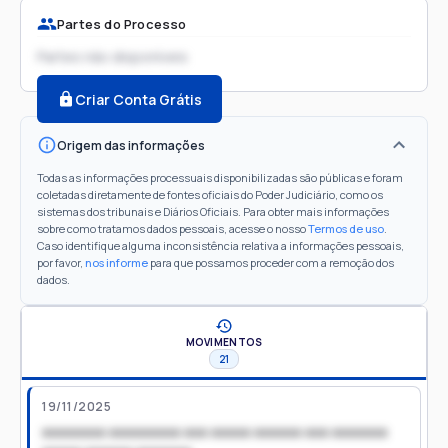
Partes do Processo
Partes não disponíveis
Criar Conta Grátis
Origem das informações
Todas as informações processuais disponibilizadas são públicas e foram
coletadas diretamente de fontes oficiais do Poder Judiciário, como os
sistemas dos tribunais e Diários Oficiais. Para obter mais informações
sobre como tratamos dados pessoais, acesse o nosso
Termos de uso
.
Caso identifique alguma inconsistência relativa a informações pessoais,
por favor,
nos informe
para que possamos proceder com a remoção dos
dados.
MOVIMENTOS
21
19/11/2025
xxxxxxxx xxxxxxxxx xxx xxxxx xxxxxx xxx xxxxxxx