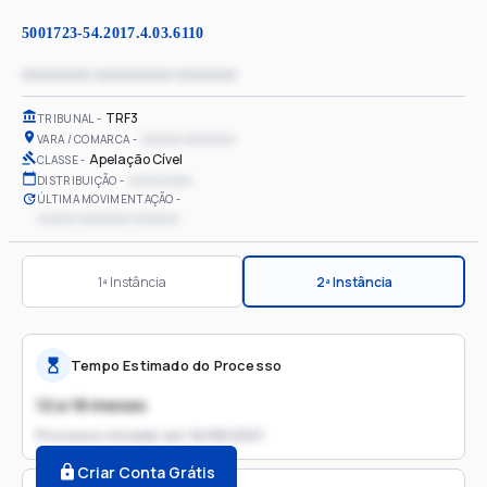
5001723-54.2017.4.03.6110
xxxxxxxx xxxxxxxxx xxxxxxx
TRF3
TRIBUNAL
xxxxxx xxxxxxxx
VARA / COMARCA
Apelação Cível
CLASSE
xx/xx/xxxx
DISTRIBUIÇÃO
ÚLTIMA MOVIMENTAÇÃO
xxxxxx xxxxxxxx xxxxxxx
1ª Instância
2ª Instância
Tempo Estimado do Processo
12 a 18 meses
Processo iniciado em
16/08/2021
Criar Conta Grátis