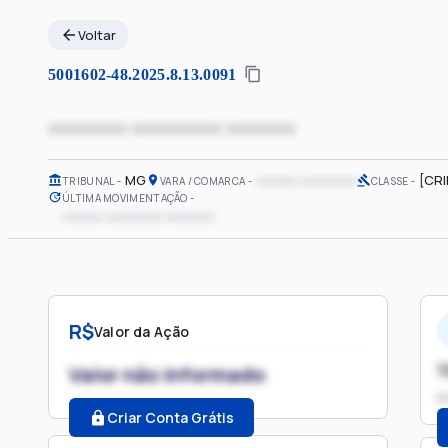
Voltar
5001602-48.2025.8.13.0091
xxxxxxxx xxxxxxxxx xxxxxxx
MG
xxxxxx xxxxxxxx
[CR
TRIBUNAL
VARA / COMARCA
CLASSE
ÚLTIMA MOVIMENTAÇÃO
xxxxxx xxxxxxxx xxxxxxx
R$
Valor da Ação
1
Valor não informado
P
Criar Conta Grátis