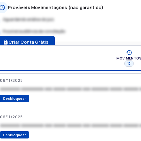
Prováveis Movimentações (não garantido)
Aguardando análise do juiz
Possível audiência de conciliação
.
Criar Conta Grátis
MOVIMENTO
17
06/11/2025
xxxxxxxx xxxxxxxxx xxx xxxxx xxxxxx xxx xxxxxxx xxxxx xxxxxx 
Desbloquear
06/11/2025
xxxxxxxx xxxxxxxxx xxx xxxxx xxxxxx xxx xxxxxxx xxxxx xxxxxx 
Desbloquear