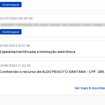
Desbloquear
24/07/2024 00:05:40
xxxxxxxx xxxxxxxxx xxx xxxxx xxxxxx xxx xxxxxxx xxxxx xxxxxx 
Desbloquear
21/06/2024 10:51:58
Expedida/certificada a intimação eletrônica
19/06/2024 17:22:52
Conhecido o recurso de ALDO PEIXOTO SANTANA - CPF: 28
Ver mais
6
movime