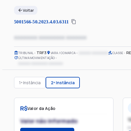
Voltar
5001566-50.2023.4.03.6311
xxxxxxxx xxxxxxxxx xxxxxxx
TRF3
xxxxxx xxxxxxxx
RE
TRIBUNAL
VARA / COMARCA
CLASSE
ÚLTIMA MOVIMENTAÇÃO
xxxxxx xxxxxxxx xxxxxxx
1ª Instância
2ª Instância
R$
Valor da Ação
1
Valor não informado
P