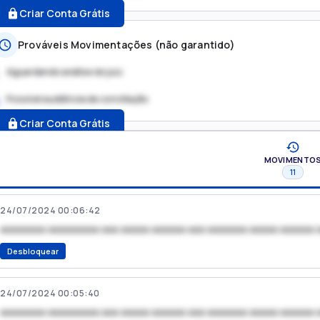
Criar Conta Grátis
Prováveis Movimentações (não garantido)
Aguardando análise do juiz
Possível audiência de conciliação
.
Criar Conta Grátis
MOVIMENTO
11
24/07/2024 00:06:42
xxxxxxxx xxxxxxxxx xxx xxxxx xxxxxx xxx xxxxxxx xxxxx xxxxxx 
Desbloquear
24/07/2024 00:05:40
xxxxxxxx xxxxxxxxx xxx xxxxx xxxxxx xxx xxxxxxx xxxxx xxxxxx 