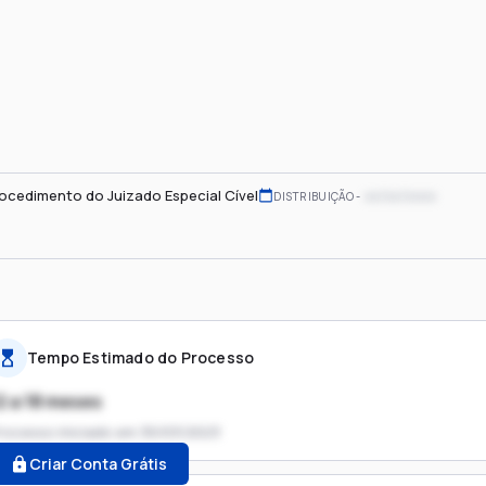
ocedimento do Juizado Especial Cível
xx/xx/xxxx
DISTRIBUIÇÃO
Tempo Estimado do Processo
2 a 18 meses
rocesso iniciado em
30/03/2023
Criar Conta Grátis