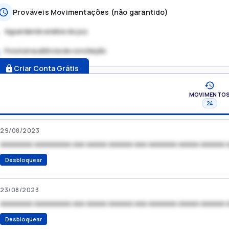
Prováveis Movimentações (não garantido)
Aguardando análise do juiz
Possível audiência de conciliação
.
Criar Conta Grátis
MOVIMENTO
24
29/08/2023
xxxxxxxx xxxxxxxxx xxx xxxxx xxxxxx xxx xxxxxxx xxxxx xxxxxx 
Desbloquear
23/08/2023
xxxxxxxx xxxxxxxxx xxx xxxxx xxxxxx xxx xxxxxxx xxxxx xxxxxx 
Desbloquear