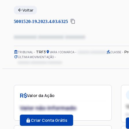
Voltar
5001520-19.2023.4.03.6325
xxxxxxxx xxxxxxxxx xxxxxxx
TRF3
xxxxxx xxxxxxxx
Pr
TRIBUNAL
VARA / COMARCA
CLASSE
ÚLTIMA MOVIMENTAÇÃO
xxxxxx xxxxxxxx xxxxxxx
R$
Valor da Ação
1
Valor não informado
P
Criar Conta Grátis