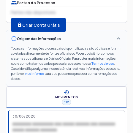
Partes do Processo
Partes não disponíveis
Criar Conta Grátis
Origem das informações
Todas as informações processuais disponibilizadas são públicas e foram
coletadas diretamente de fontes oficiais do Poder Judiciário, como os
sistemas dos tribunais e Diários Oficiais. Para obter mais informações
sobre como tratamos dados pessoais, acesse o nosso
Termos de uso
.
Caso identifique alguma inconsistência relativa a informações pessoais,
por favor,
nos informe
para que possamos proceder com a remoção dos
dados.
MOVIMENTOS
112
30/06/2026
xxxxxxxx xxxxxxxxx xxx xxxxx xxxxxx xxx xxxxxxx
xxxxx xxxxxx xxxxxxx