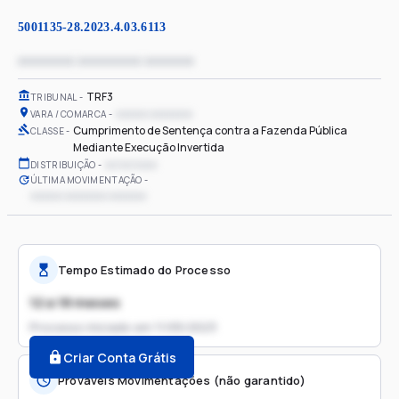
5001135-28.2023.4.03.6113
xxxxxxxx xxxxxxxxx xxxxxxx
TRF3
TRIBUNAL
xxxxxx xxxxxxxx
VARA / COMARCA
Cumprimento de Sentença contra a Fazenda Pública
CLASSE
Mediante Execução Invertida
xx/xx/xxxx
DISTRIBUIÇÃO
ÚLTIMA MOVIMENTAÇÃO
xxxxxx xxxxxxxx xxxxxxx
Tempo Estimado do Processo
12 a 18 meses
Processo iniciado em
11/05/2023
Criar Conta Grátis
Prováveis Movimentações (não garantido)