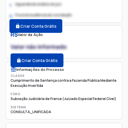
Aguardando análise do juiz
1.
Possível audiência de conciliação
2.
Criar Conta Grátis
R$
Valor da Ação
Valor não informado
Criar Conta Grátis
Informações do Processo
CLASSE
Cumprimento de Sentença contra a Fazenda Pública Mediante
Execução Invertida
FORO
Subseção Judiciária de Franca (Juizado Especial Federal Cível)
SISTEMA
CONSULTA_UNIFICADA