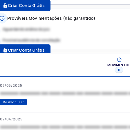
Criar Conta Grátis
Prováveis Movimentações (não garantido)
Aguardando análise do juiz
Possível audiência de conciliação
.
Criar Conta Grátis
MOVIMENTO
11
07/05/2025
xxxxxxxx xxxxxxxxx xxx xxxxx xxxxxx xxx xxxxxxx xxxxx xxxxxx 
Desbloquear
07/04/2025
xxxxxxxx xxxxxxxxx xxx xxxxx xxxxxx xxx xxxxxxx xxxxx xxxxxx 