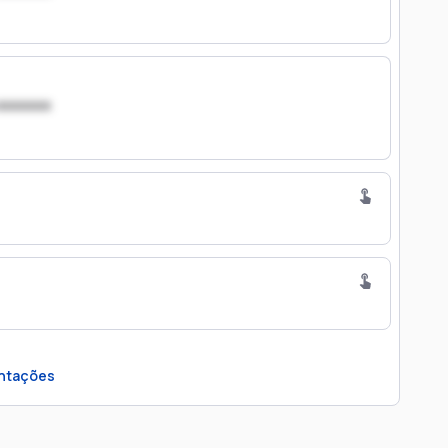
xxxxxxx
ntações