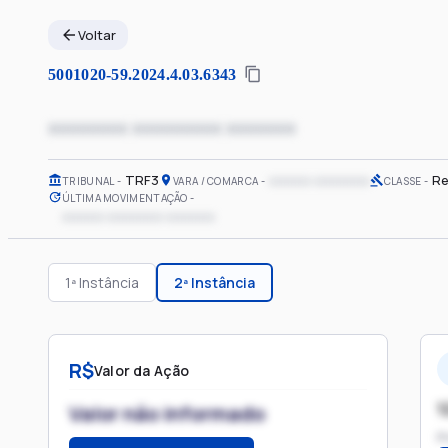
Voltar
5001020-59.2024.4.03.6343
xxxxxxxx xxxxxxxxx xxxxxxx
TRF3
xxxxxx xxxxxxxx
Re
TRIBUNAL
VARA / COMARCA
CLASSE
ÚLTIMA MOVIMENTAÇÃO
xxxxxx xxxxxxxx xxxxxxx
1ª Instância
2ª Instância
R$
Valor da Ação
1
Valor não informado
P