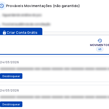
Prováveis Movimentações (não garantido)
Aguardando análise do juiz
Possível audiência de conciliação
.
Criar Conta Grátis
MOVIMENTO
45
24/03/2026
xxxxxxxx xxxxxxxxx xxx xxxxx xxxxxx xxx xxxxxxx xxxxx xxxxxx 
Desbloquear
24/03/2026
xxxxxxxx xxxxxxxxx xxx xxxxx xxxxxx xxx xxxxxxx xxxxx xxxxxx 
Desbloquear