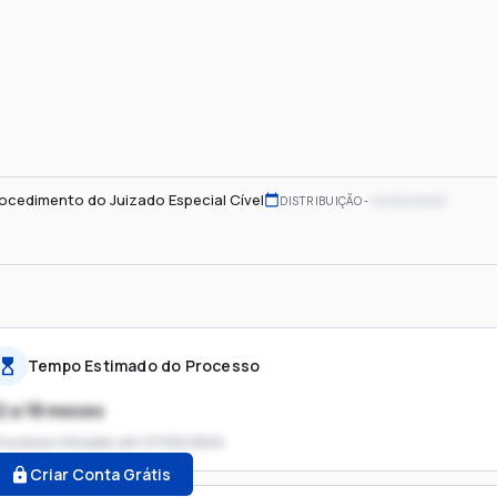
ocedimento do Juizado Especial Cível
xx/xx/xxxx
DISTRIBUIÇÃO
Tempo Estimado do Processo
2 a 18 meses
rocesso iniciado em
27/02/2024
Criar Conta Grátis