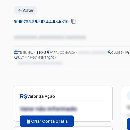
Voltar
5000755-59.2024.4.03.6310
xxxxxxxx xxxxxxxxx xxxxxxx
TRF3
xxxxxx xxxxxxxx
Pr
TRIBUNAL
VARA / COMARCA
CLASSE
ÚLTIMA MOVIMENTAÇÃO
xxxxxx xxxxxxxx xxxxxxx
R$
Valor da Ação
1
Valor não informado
P
Criar Conta Grátis