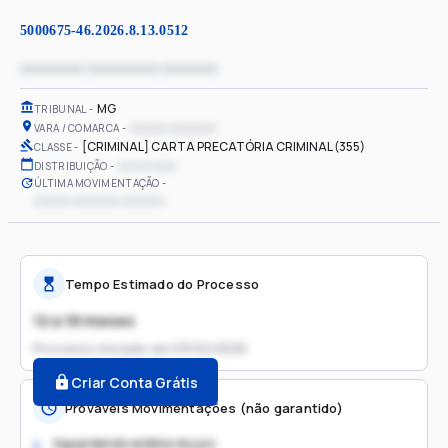
5000675-46.2026.8.13.0512
xxxxxxxx xxxxxxxxx xxxxxxx
MG
TRIBUNAL
xxxxxx xxxxxxxx
VARA / COMARCA
[CRIMINAL] CARTA PRECATÓRIA CRIMINAL (355)
CLASSE
xx/xx/xxxx
DISTRIBUIÇÃO
ÚLTIMA MOVIMENTAÇÃO
xxxxxx xxxxxxxx xxxxxxx
Tempo Estimado do Processo
12 a 18 meses
Processo iniciado em
03/02/2026
Criar Conta Grátis
Prováveis Movimentações (não garantido)
Aguardando análise do juiz
1.