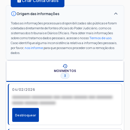
Criar Conta Grátis
Origem das informações
Todas as informações processuais disponibilizadas são públicas e foram
coletadas diretamente de fontes oficiais do Poder Judiciário, como os
sistemas dos tribunais e Diários Oficiais. Para obter mais informações
sobre como tratamos dados pessoais, acesse o nosso
Termos de uso
.
Caso identifique alguma inconsistência relativa a informações pessoais,
por favor,
nos informe
para que possamos proceder com a remoção dos
dados.
MOVIMENTOS
3
04/02/2026
xxxxxxxx xxxxxxxxx xxx xxxxx xxxxxx xxx xxxxxxx
xxxxx xxxxxx xxxxxxx
Desbloquear