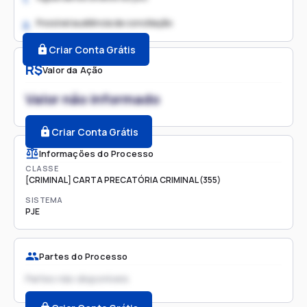
Possível audiência de conciliação
2.
Criar Conta Grátis
R$
Valor da Ação
Valor não informado
Criar Conta Grátis
Informações do Processo
CLASSE
[CRIMINAL] CARTA PRECATÓRIA CRIMINAL (355)
SISTEMA
PJE
Partes do Processo
Partes não disponíveis