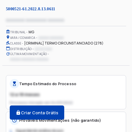
5000521-61.2022.8.13.0611
xxxxxxxx xxxxxxxxx xxxxxxx
MG
TRIBUNAL
xxxxxx xxxxxxxx
VARA / COMARCA
[CRIMINAL] TERMO CIRCUNSTANCIADO (278)
CLASSE
xx/xx/xxxx
DISTRIBUIÇÃO
ÚLTIMA MOVIMENTAÇÃO
xxxxxx xxxxxxxx xxxxxxx
Tempo Estimado do Processo
12 a 18 meses
Processo iniciado em
04/03/2022
Criar Conta Grátis
Prováveis Movimentações (não garantido)
Aguardando análise do juiz
1.