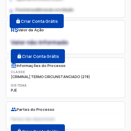
Possível audiência de conciliação
2.
Criar Conta Grátis
R$
Valor da Ação
Valor não informado
Criar Conta Grátis
Informações do Processo
CLASSE
[CRIMINAL] TERMO CIRCUNSTANCIADO (278)
SISTEMA
PJE
Partes do Processo
Partes não disponíveis