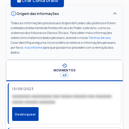
Criar Conta Grátis
Origem das informações
Todas as informações processuais disponibilizadas são públicas e foram
coletadas diretamente de fontes oficiais do Poder Judiciário, como os
sistemas dos tribunais e Diários Oficiais. Para obter mais informações
sobre como tratamos dados pessoais, acesse o nosso
Termos de uso
.
Caso identifique alguma inconsistência relativa a informações pessoais,
por favor,
nos informe
para que possamos proceder com a remoção dos
dados.
MOVIMENTOS
43
15/09/2023
xxxxxxxx xxxxxxxxx xxx xxxxx xxxxxx xxx xxxxxxx
xxxxx xxxxxx xxxxxxx
Desbloquear