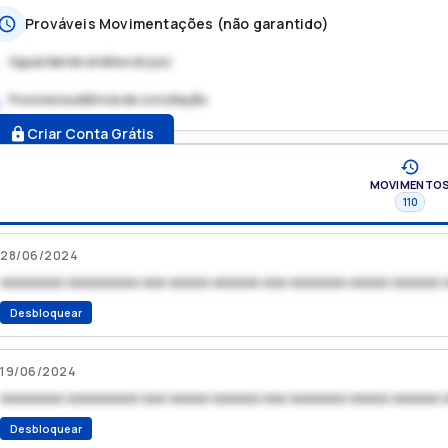
Prováveis Movimentações (não garantido)
Aguardando análise do juiz
Possível audiência de conciliação
.
Criar Conta Grátis
MOVIMENTO
110
28/06/2024
xxxxxxxx xxxxxxxxx xxx xxxxx xxxxxx xxx xxxxxxx xxxxx xxxxxx 
Desbloquear
19/06/2024
xxxxxxxx xxxxxxxxx xxx xxxxx xxxxxx xxx xxxxxxx xxxxx xxxxxx 
Desbloquear