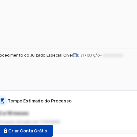
ocedimento do Juizado Especial Cível
xx/xx/xxxx
DISTRIBUIÇÃO
Tempo Estimado do Processo
2 a 18 meses
rocesso iniciado em
11/03/2021
Criar Conta Grátis