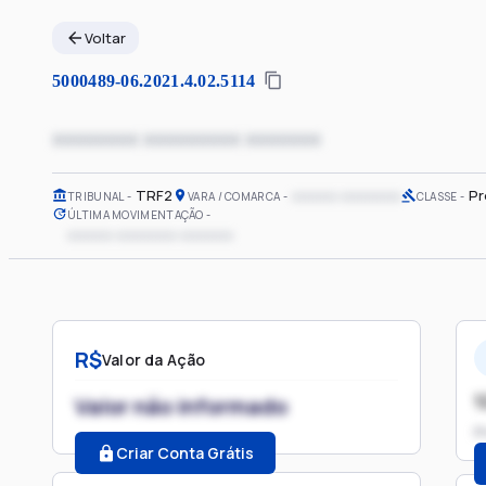
Voltar
5000489-06.2021.4.02.5114
xxxxxxxx xxxxxxxxx xxxxxxx
TRF2
xxxxxx xxxxxxxx
Pr
TRIBUNAL
VARA / COMARCA
CLASSE
ÚLTIMA MOVIMENTAÇÃO
xxxxxx xxxxxxxx xxxxxxx
R$
Valor da Ação
1
Valor não informado
P
Criar Conta Grátis