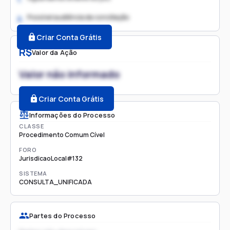
Possível audiência de conciliação
2.
Criar Conta Grátis
R$
Valor da Ação
Valor não informado
Criar Conta Grátis
Informações do Processo
CLASSE
Procedimento Comum Cível
FORO
JurisdicaoLocal#132
SISTEMA
CONSULTA_UNIFICADA
Partes do Processo