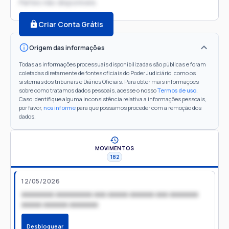
Partes não disponíveis
Criar Conta Grátis
Origem das informações
Todas as informações processuais disponibilizadas são públicas e foram
coletadas diretamente de fontes oficiais do Poder Judiciário, como os
sistemas dos tribunais e Diários Oficiais. Para obter mais informações
sobre como tratamos dados pessoais, acesse o nosso
Termos de uso
.
Caso identifique alguma inconsistência relativa a informações pessoais,
por favor,
nos informe
para que possamos proceder com a remoção dos
dados.
MOVIMENTOS
182
12/05/2026
xxxxxxxx xxxxxxxxx xxx xxxxx xxxxxx xxx xxxxxxx
xxxxx xxxxxx xxxxxxx
Desbloquear