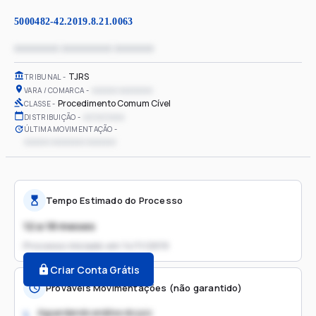
5000482-42.2019.8.21.0063
xxxxxxxx xxxxxxxxx xxxxxxx
TJRS
TRIBUNAL
xxxxxx xxxxxxxx
VARA / COMARCA
Procedimento Comum Cível
CLASSE
xx/xx/xxxx
DISTRIBUIÇÃO
ÚLTIMA MOVIMENTAÇÃO
xxxxxx xxxxxxxx xxxxxxx
Tempo Estimado do Processo
12 a 18 meses
Processo iniciado em
14/11/2019
Criar Conta Grátis
Prováveis Movimentações (não garantido)
Aguardando análise do juiz
1.