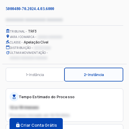
5000480-70.2024.4.03.6000
xxxxxxxx xxxxxxxxx xxxxxxx
TRF3
TRIBUNAL
xxxxxx xxxxxxxx
VARA / COMARCA
Apelação Cível
CLASSE
xx/xx/xxxx
DISTRIBUIÇÃO
ÚLTIMA MOVIMENTAÇÃO
xxxxxx xxxxxxxx xxxxxxx
1ª Instância
2ª Instância
Tempo Estimado do Processo
12 a 18 meses
Processo iniciado em
16/10/2024
Criar Conta Grátis