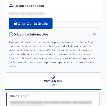
Partes do Processo
Partes não disponíveis
Criar Conta Grátis
Origem das informações
Todas as informações processuais disponibilizadas são públicas e foram
coletadas diretamente de fontes oficiais do Poder Judiciário, como os
sistemas dos tribunais e Diários Oficiais. Para obter mais informações
sobre como tratamos dados pessoais, acesse o nosso
Termos de uso
.
Caso identifique alguma inconsistência relativa a informações pessoais,
por favor,
nos informe
para que possamos proceder com a remoção dos
dados.
MOVIMENTOS
62
06/02/2026
xxxxxxxx xxxxxxxxx xxx xxxxx xxxxxx xxx xxxxxxx