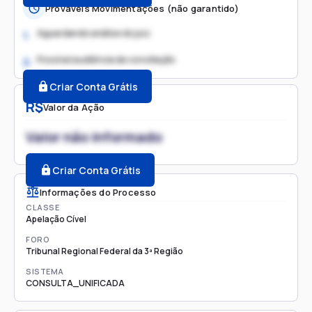
Prováveis Movimentações (não garantido)
Aguardando análise do juiz
1.
Possível audiência de conciliação
2.
Criar Conta Grátis
R$
Valor da Ação
Valor não informado
Criar Conta Grátis
Informações do Processo
CLASSE
Apelação Cível
FORO
Tribunal Regional Federal da 3ª Região
SISTEMA
CONSULTA_UNIFICADA