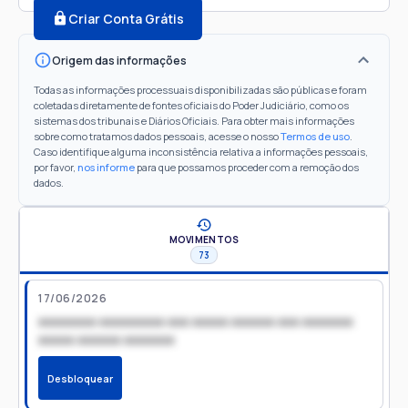
Criar Conta Grátis
Origem das informações
Todas as informações processuais disponibilizadas são públicas e foram
coletadas diretamente de fontes oficiais do Poder Judiciário, como os
sistemas dos tribunais e Diários Oficiais. Para obter mais informações
sobre como tratamos dados pessoais, acesse o nosso
Termos de uso
.
Caso identifique alguma inconsistência relativa a informações pessoais,
por favor,
nos informe
para que possamos proceder com a remoção dos
dados.
MOVIMENTOS
73
17/06/2026
xxxxxxxx xxxxxxxxx xxx xxxxx xxxxxx xxx xxxxxxx
xxxxx xxxxxx xxxxxxx
Desbloquear