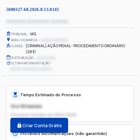
5000327-68.2026.8.13.0143
xxxxxxxx xxxxxxxxx xxxxxxx
MG
TRIBUNAL
xxxxxx xxxxxxxx
VARA / COMARCA
[CRIMINAL] AÇÃO PENAL - PROCEDIMENTO ORDINÁRIO
CLASSE
(283)
xx/xx/xxxx
DISTRIBUIÇÃO
ÚLTIMA MOVIMENTAÇÃO
xxxxxx xxxxxxxx xxxxxxx
Tempo Estimado do Processo
12 a 18 meses
Processo iniciado em
28/01/2026
Criar Conta Grátis
Prováveis Movimentações (não garantido)