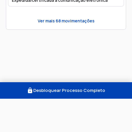
Expedida/certificada a comunicação eletrônica
Ver mais
68
movimentações
Desbloquear Processo Completo
Como Funciona
FAQ
Notícias
Termos
Privacidade