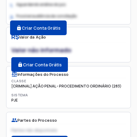
Aguardando análise do juiz
1.
Possível audiência de conciliação
2.
Criar Conta Grátis
R$
Valor da Ação
Valor não informado
Criar Conta Grátis
Informações do Processo
CLASSE
[CRIMINAL] AÇÃO PENAL - PROCEDIMENTO ORDINÁRIO (283)
SISTEMA
PJE
Partes do Processo
Partes não disponíveis