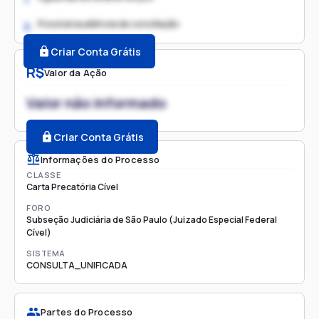
Possível audiência de conciliação
2.
Criar Conta Grátis
R$
Valor da Ação
Valor não informado
Criar Conta Grátis
Informações do Processo
CLASSE
Carta Precatória Cível
FORO
Subseção Judiciária de São Paulo (Juizado Especial Federal
Cível)
SISTEMA
CONSULTA_UNIFICADA
Partes do Processo