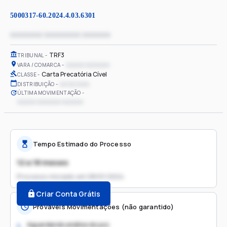
5000317-60.2024.4.03.6301
xxxxxxxx xxxxxxxxx xxxxxxx
TRF3
TRIBUNAL
xxxxxx xxxxxxxx
VARA / COMARCA
Carta Precatória Cível
CLASSE
xx/xx/xxxx
DISTRIBUIÇÃO
ÚLTIMA MOVIMENTAÇÃO
xxxxxx xxxxxxxx xxxxxxx
Tempo Estimado do Processo
12 a 18 meses
Processo iniciado em
08/01/2024
Criar Conta Grátis
Prováveis Movimentações (não garantido)
Aguardando análise do juiz
1.