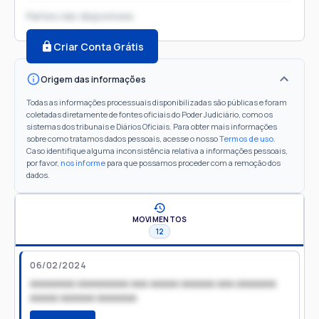
Partes não disponíveis
Criar Conta Grátis
Origem das informações
Todas as informações processuais disponibilizadas são públicas e foram
coletadas diretamente de fontes oficiais do Poder Judiciário, como os
sistemas dos tribunais e Diários Oficiais. Para obter mais informações
sobre como tratamos dados pessoais, acesse o nosso
Termos de uso
.
Caso identifique alguma inconsistência relativa a informações pessoais,
por favor,
nos informe
para que possamos proceder com a remoção dos
dados.
MOVIMENTOS
12
06/02/2024
xxxxxxxx xxxxxxxxx xxx xxxxx xxxxxx xxx xxxxxxx
xxxxx xxxxxx xxxxxxx