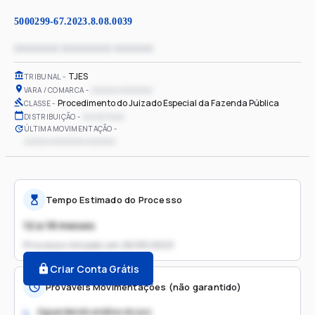
5000299-67.2023.8.08.0039
xxxxxxxx xxxxxxxxx xxxxxxx
TJES
TRIBUNAL
xxxxxx xxxxxxxx
VARA / COMARCA
Procedimento do Juizado Especial da Fazenda Pública
CLASSE
xx/xx/xxxx
DISTRIBUIÇÃO
ÚLTIMA MOVIMENTAÇÃO
xxxxxx xxxxxxxx xxxxxxx
Tempo Estimado do Processo
12 a 18 meses
Processo iniciado em
26/05/2023
Criar Conta Grátis
Prováveis Movimentações (não garantido)
Aguardando análise do juiz
1.