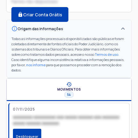
Partes não disponíveis
Criar Conta Grátis
Origem das informações
Todas as informações processuais disponibilizadas são públicas e foram
coletadas diretamente de fontes oficiais do Poder Judiciário, como os
sistemas dos tribunais e Diários Oficiais. Para obter mais informações
sobre como tratamos dados pessoais, acesse o nosso
Termos de uso
.
Caso identifique alguma inconsistência relativa a informações pessoais,
por favor,
nos informe
para que possamos proceder com a remoção dos
dados.
MOVIMENTOS
54
07/11/2025
xxxxxxxx xxxxxxxxx xxx xxxxx xxxxxx xxx xxxxxxx
xxxxx xxxxxx xxxxxxx
Desbloquear