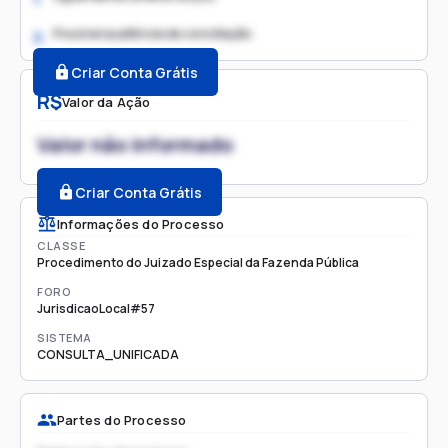
Possível audiência de conciliação
2.
Criar Conta Grátis
R$
Valor da Ação
Valor não informado
Criar Conta Grátis
Informações do Processo
CLASSE
Procedimento do Juizado Especial da Fazenda Pública
FORO
JurisdicaoLocal#57
SISTEMA
CONSULTA_UNIFICADA
Partes do Processo