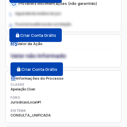
Prováveis Movimentações (não garantido)
Aguardando análise do juiz
1.
Possível audiência de conciliação
2.
Criar Conta Grátis
R$
Valor da Ação
Valor não informado
Criar Conta Grátis
Informações do Processo
CLASSE
Apelação Cível
FORO
JurisdicaoLocal#1
SISTEMA
CONSULTA_UNIFICADA