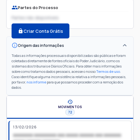
Partes do Processo
Partes não disponíveis
Criar Conta Grátis
Origem das informações
Todas as informações processuais disponibilizadas são públicas e foram
coletadas diretamente de fontes oficiais do Poder Judiciário, como os
sistemas dos tribunais e Diários Oficiais. Para obter mais informações
sobre como tratamos dados pessoais, acesse o nosso
Termos de uso
.
Caso identifique alguma inconsistência relativa a informações pessoais,
por favor,
nos informe
para que possamos proceder com a remoção dos
dados.
MOVIMENTOS
72
13/02/2026
xxxxxxxx xxxxxxxxx xxx xxxxx xxxxxx xxx xxxxxxx