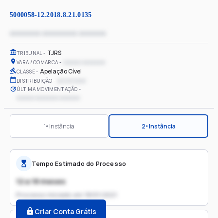
5000058-12.2018.8.21.0135
xxxxxxxx xxxxxxxxx xxxxxxx
TJRS
TRIBUNAL
xxxxxx xxxxxxxx
VARA / COMARCA
Apelação Cível
CLASSE
xx/xx/xxxx
DISTRIBUIÇÃO
ÚLTIMA MOVIMENTAÇÃO
xxxxxx xxxxxxxx xxxxxxx
1ª Instância
2ª Instância
Tempo Estimado do Processo
12 a 18 meses
Processo iniciado em
18/01/2021
Criar Conta Grátis