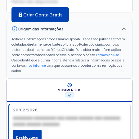
Partes não disponíveis
Criar Conta Grátis
Origem das informações
Todas as informações processuais disponibilizadas são públicas e foram
coletadas diretamente de fontes oficiais do Poder Judiciário, como os
sistemas dos tribunais e Diários Oficiais. Para obter mais informações
sobre como tratamos dados pessoais, acesse o nosso
Termos de uso
.
Caso identifique alguma inconsistência relativa a informações pessoais,
por favor,
nos informe
para que possamos proceder com a remoção dos
dados.
MOVIMENTOS
41
20/02/2026
xxxxxxxx xxxxxxxxx xxx xxxxx xxxxxx xxx xxxxxxx
xxxxx xxxxxx xxxxxxx
Desbloquear