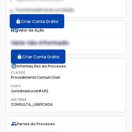
Possível audiência de conciliação
2.
Criar Conta Grátis
R$
Valor da Ação
Valor não informado
Criar Conta Grátis
Informações do Processo
CLASSE
Procedimento Comum Cível
FORO
JurisdicaoLocal#482
SISTEMA
CONSULTA_UNIFICADA
Partes do Processo