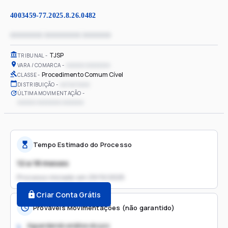
4003459-77.2025.8.26.0482
xxxxxxxx xxxxxxxxx xxxxxxx
TJSP
TRIBUNAL
xxxxxx xxxxxxxx
VARA / COMARCA
Procedimento Comum Cível
CLASSE
xx/xx/xxxx
DISTRIBUIÇÃO
ÚLTIMA MOVIMENTAÇÃO
xxxxxx xxxxxxxx xxxxxxx
Tempo Estimado do Processo
12 a 18 meses
Processo iniciado em
29/10/2025
Criar Conta Grátis
Prováveis Movimentações (não garantido)
Aguardando análise do juiz
1.