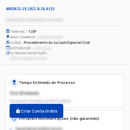
4002052-19.2025.8.26.0132
xxxxxxxx xxxxxxxxx xxxxxxx
TJSP
TRIBUNAL
xxxxxx xxxxxxxx
VARA / COMARCA
Procedimento do Juizado Especial Cível
CLASSE
xx/xx/xxxx
DISTRIBUIÇÃO
ÚLTIMA MOVIMENTAÇÃO
xxxxxx xxxxxxxx xxxxxxx
Tempo Estimado do Processo
12 a 18 meses
Processo iniciado em
03/12/2025
Criar Conta Grátis
Prováveis Movimentações (não garantido)
Aguardando análise do juiz
1.