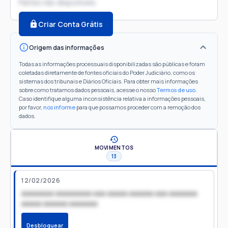
Partes não disponíveis
Criar Conta Grátis
Origem das informações
Todas as informações processuais disponibilizadas são públicas e foram
coletadas diretamente de fontes oficiais do Poder Judiciário, como os
sistemas dos tribunais e Diários Oficiais. Para obter mais informações
sobre como tratamos dados pessoais, acesse o nosso
Termos de uso
.
Caso identifique alguma inconsistência relativa a informações pessoais,
por favor,
nos informe
para que possamos proceder com a remoção dos
dados.
MOVIMENTOS
13
12/02/2026
xxxxxxxx xxxxxxxxx xxx xxxxx xxxxxx xxx xxxxxxx
xxxxx xxxxxx xxxxxxx
Desbloquear