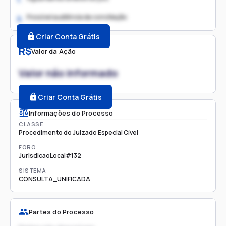
Possível audiência de conciliação
2.
Criar Conta Grátis
R$
Valor da Ação
Valor não informado
Criar Conta Grátis
Informações do Processo
CLASSE
Procedimento do Juizado Especial Cível
FORO
JurisdicaoLocal#132
SISTEMA
CONSULTA_UNIFICADA
Partes do Processo