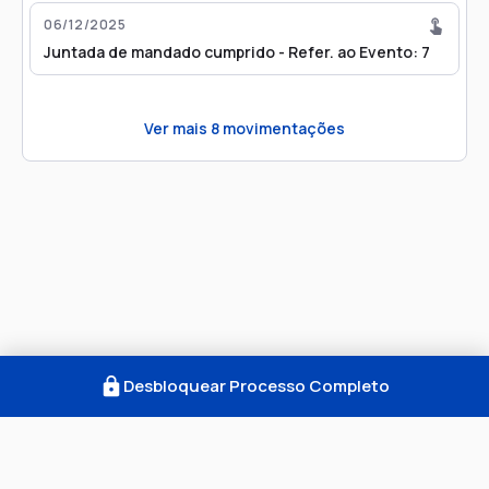
06/12/2025
Juntada de mandado cumprido - Refer. ao Evento: 7
Ver mais
8
movimentações
Desbloquear Processo Completo
Como Funciona
FAQ
Notícias
Termos
Privacidade