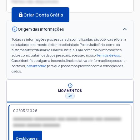
Partes não disponíveis
Criar Conta Grátis
Origem das informações
Todas as informações processuais disponibilizadas são públicas e foram
coletadas diretamente de fontes oficiais do Poder Judiciário, como os
sistemas dos tribunais e Diários Oficiais. Para obter mais informações
sobre como tratamos dados pessoais, acesse o nosso
Termos de uso
.
Caso identifique alguma inconsistência relativa a informações pessoais,
por favor,
nos informe
para que possamos proceder com a remoção dos
dados.
MOVIMENTOS
32
02/03/2026
xxxxxxxx xxxxxxxxx xxx xxxxx xxxxxx xxx xxxxxxx
xxxxx xxxxxx xxxxxxx
Desbloquear