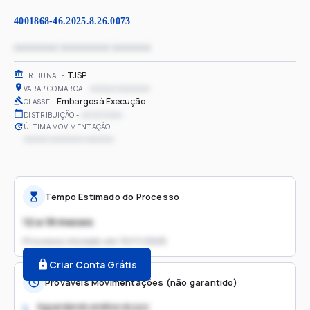
4001868-46.2025.8.26.0073
xxxxxxxx xxxxxxxxx xxxxxxx
TJSP
TRIBUNAL
xxxxxx xxxxxxxx
VARA / COMARCA
Embargos à Execução
CLASSE
xx/xx/xxxx
DISTRIBUIÇÃO
ÚLTIMA MOVIMENTAÇÃO
xxxxxx xxxxxxxx xxxxxxx
Tempo Estimado do Processo
12 a 18 meses
Processo iniciado em
10/11/2025
Criar Conta Grátis
Prováveis Movimentações (não garantido)
Aguardando análise do juiz
1.