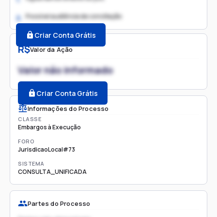
Possível audiência de conciliação
2.
Criar Conta Grátis
R$
Valor da Ação
Valor não informado
Criar Conta Grátis
Informações do Processo
CLASSE
Embargos à Execução
FORO
JurisdicaoLocal#73
SISTEMA
CONSULTA_UNIFICADA
Partes do Processo