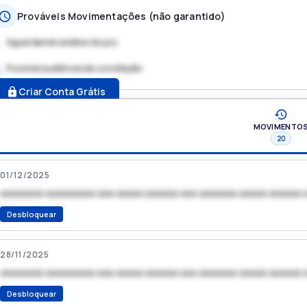
Prováveis Movimentações (não garantido)
Aguardando análise do juiz
Possível audiência de conciliação
.
Criar Conta Grátis
MOVIMENTO
20
01/12/2025
xxxxxxxx xxxxxxxxx xxx xxxxx xxxxxx xxx xxxxxxx xxxxx xxxxxx 
Desbloquear
28/11/2025
xxxxxxxx xxxxxxxxx xxx xxxxx xxxxxx xxx xxxxxxx xxxxx xxxxxx 
Desbloquear