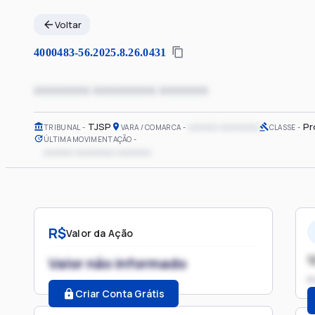
Voltar
4000483-56.2025.8.26.0431
xxxxxxxx xxxxxxxxx xxxxxxx
TJSP
xxxxxx xxxxxxxx
Pr
TRIBUNAL
VARA / COMARCA
CLASSE
ÚLTIMA MOVIMENTAÇÃO
xxxxxx xxxxxxxx xxxxxxx
R$
Valor da Ação
1
Valor não informado
P
Criar Conta Grátis