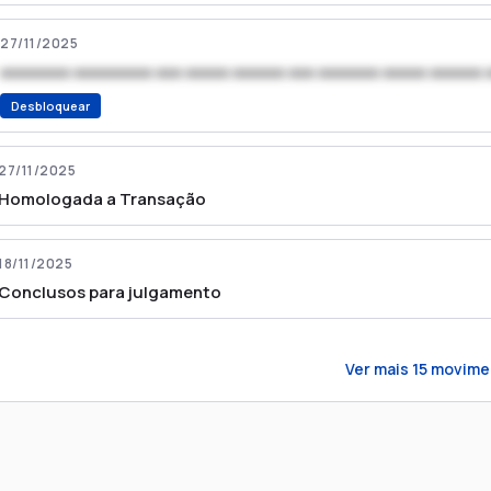
27/11/2025
xxxxxxxx xxxxxxxxx xxx xxxxx xxxxxx xxx xxxxxxx xxxxx xxxxxx 
Desbloquear
27/11/2025
Homologada a Transação
18/11/2025
Conclusos para julgamento
Ver mais
15
movime