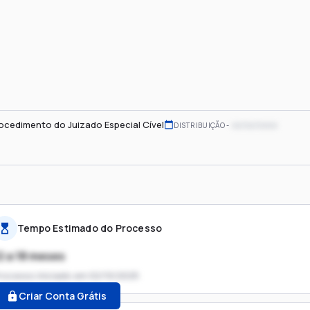
ocedimento do Juizado Especial Cível
xx/xx/xxxx
DISTRIBUIÇÃO
Tempo Estimado do Processo
2 a 18 meses
rocesso iniciado em
02/10/2025
Criar Conta Grátis