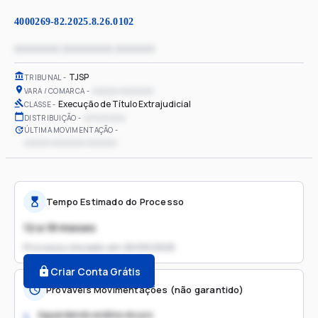
4000269-82.2025.8.26.0102
xxxxxxxx xxxxxxxxx xxxxxxx
TJSP
TRIBUNAL
xxxxxx xxxxxxxx
VARA / COMARCA
Execução de Título Extrajudicial
CLASSE
xx/xx/xxxx
DISTRIBUIÇÃO
ÚLTIMA MOVIMENTAÇÃO
xxxxxx xxxxxxxx xxxxxxx
Tempo Estimado do Processo
12 a 18 meses
Processo iniciado em
26/09/2025
Criar Conta Grátis
Prováveis Movimentações (não garantido)
Aguardando análise do juiz
1.