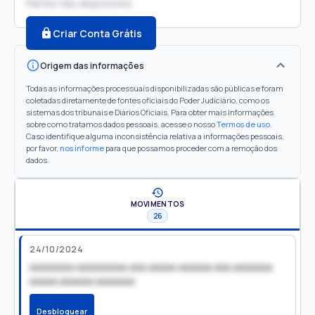
Partes não disponíveis
Criar Conta Grátis
Origem das informações
Todas as informações processuais disponibilizadas são públicas e foram
coletadas diretamente de fontes oficiais do Poder Judiciário, como os
sistemas dos tribunais e Diários Oficiais. Para obter mais informações
sobre como tratamos dados pessoais, acesse o nosso
Termos de uso
.
Caso identifique alguma inconsistência relativa a informações pessoais,
por favor,
nos informe
para que possamos proceder com a remoção dos
dados.
MOVIMENTOS
26
24/10/2024
xxxxxxxx xxxxxxxxx xxx xxxxx xxxxxx xxx xxxxxxx
xxxxx xxxxxx xxxxxxx
Desbloquear