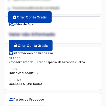
Possível audiência de conciliação
2.
Criar Conta Grátis
R$
Valor da Ação
Valor não informado
Criar Conta Grátis
Informações do Processo
CLASSE
Procedimento do Juizado Especial da Fazenda Pública
FORO
JurisdicaoLocal#102
SISTEMA
CONSULTA_UNIFICADA
Partes do Processo