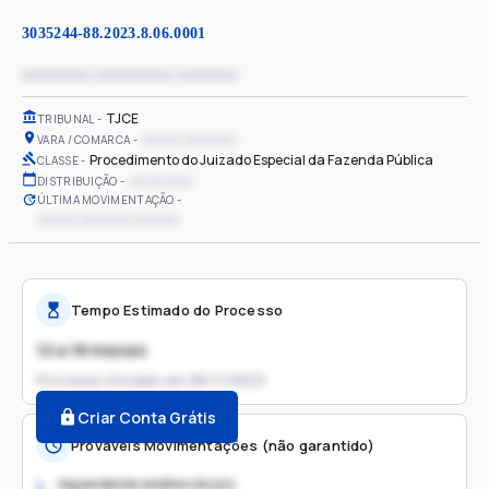
3035244-88.2023.8.06.0001
xxxxxxxx xxxxxxxxx xxxxxxx
TJCE
TRIBUNAL
xxxxxx xxxxxxxx
VARA / COMARCA
Procedimento do Juizado Especial da Fazenda Pública
CLASSE
xx/xx/xxxx
DISTRIBUIÇÃO
ÚLTIMA MOVIMENTAÇÃO
xxxxxx xxxxxxxx xxxxxxx
Tempo Estimado do Processo
12 a 18 meses
Processo iniciado em
06/11/2023
Criar Conta Grátis
Prováveis Movimentações (não garantido)
Aguardando análise do juiz
1.