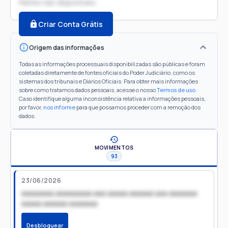
Partes não disponíveis
Criar Conta Grátis
Origem das informações
Todas as informações processuais disponibilizadas são públicas e foram
coletadas diretamente de fontes oficiais do Poder Judiciário, como os
sistemas dos tribunais e Diários Oficiais. Para obter mais informações
sobre como tratamos dados pessoais, acesse o nosso
Termos de uso
.
Caso identifique alguma inconsistência relativa a informações pessoais,
por favor,
nos informe
para que possamos proceder com a remoção dos
dados.
MOVIMENTOS
93
23/06/2026
xxxxxxxx xxxxxxxxx xxx xxxxx xxxxxx xxx xxxxxxx
xxxxx xxxxxx xxxxxxx
Desbloquear