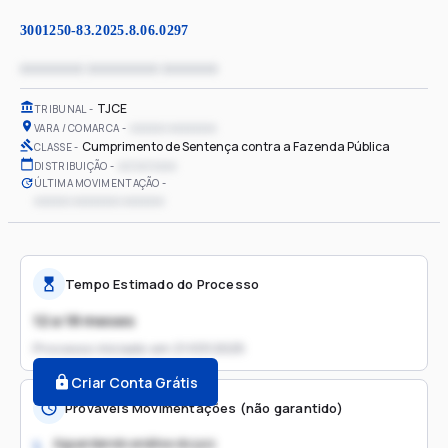
3001250-83.2025.8.06.0297
xxxxxxxx xxxxxxxxx xxxxxxx
TJCE
TRIBUNAL
xxxxxx xxxxxxxx
VARA / COMARCA
Cumprimento de Sentença contra a Fazenda Pública
CLASSE
xx/xx/xxxx
DISTRIBUIÇÃO
ÚLTIMA MOVIMENTAÇÃO
xxxxxx xxxxxxxx xxxxxxx
Tempo Estimado do Processo
12 a 18 meses
Processo iniciado em
21/03/2025
Criar Conta Grátis
Prováveis Movimentações (não garantido)
Aguardando análise do juiz
1.