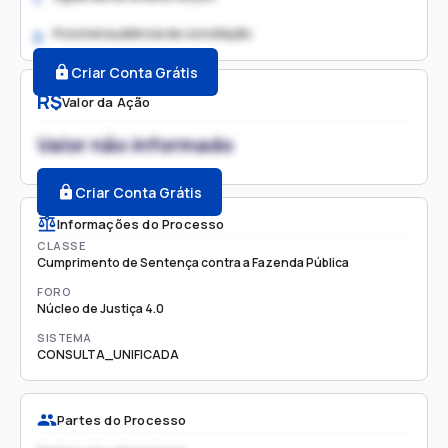
Possível audiência de conciliação
2.
Criar Conta Grátis
R$
Valor da Ação
Valor não informado
Criar Conta Grátis
Informações do Processo
CLASSE
Cumprimento de Sentença contra a Fazenda Pública
FORO
Núcleo de Justiça 4.0
SISTEMA
CONSULTA_UNIFICADA
Partes do Processo