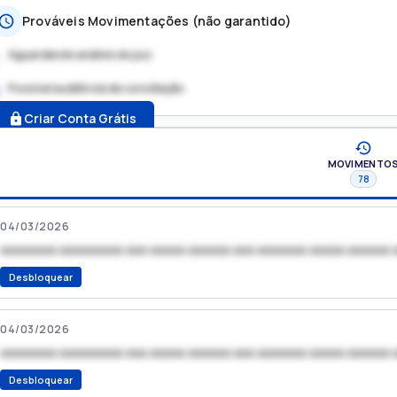
Prováveis Movimentações (não garantido)
Aguardando análise do juiz
Possível audiência de conciliação
.
Criar Conta Grátis
MOVIMENTO
78
04/03/2026
xxxxxxxx xxxxxxxxx xxx xxxxx xxxxxx xxx xxxxxxx xxxxx xxxxxx 
Desbloquear
04/03/2026
xxxxxxxx xxxxxxxxx xxx xxxxx xxxxxx xxx xxxxxxx xxxxx xxxxxx 
Desbloquear