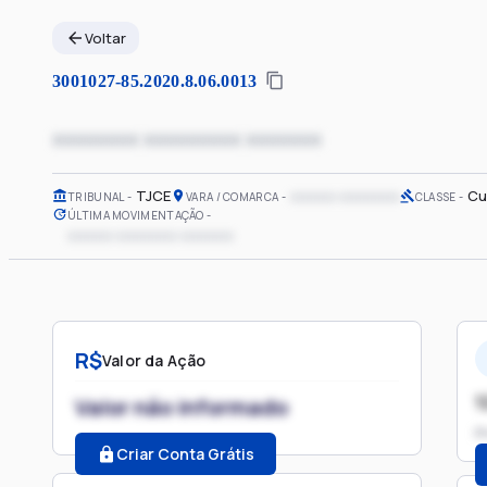
Voltar
3001027-85.2020.8.06.0013
xxxxxxxx xxxxxxxxx xxxxxxx
TJCE
xxxxxx xxxxxxxx
Cu
TRIBUNAL
VARA / COMARCA
CLASSE
ÚLTIMA MOVIMENTAÇÃO
xxxxxx xxxxxxxx xxxxxxx
R$
Valor da Ação
1
Valor não informado
P
Criar Conta Grátis