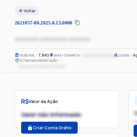
Voltar
2621057-80.2025.8.13.0000
xxxxxxxx xxxxxxxxx xxxxxxx
TJMG
xxxxxx xxxxxxxx
A
TRIBUNAL
VARA / COMARCA
CLASSE
ÚLTIMA MOVIMENTAÇÃO
xxxxxx xxxxxxxx xxxxxxx
R$
Valor da Ação
1
Valor não informado
P
Criar Conta Grátis