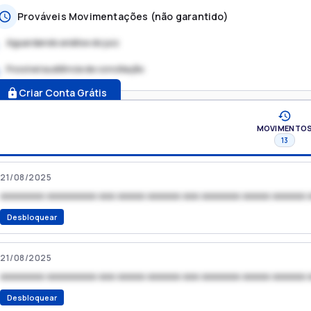
Prováveis Movimentações (não garantido)
Aguardando análise do juiz
Possível audiência de conciliação
.
Criar Conta Grátis
MOVIMENTO
13
21/08/2025
xxxxxxxx xxxxxxxxx xxx xxxxx xxxxxx xxx xxxxxxx xxxxx xxxxxx 
Desbloquear
21/08/2025
xxxxxxxx xxxxxxxxx xxx xxxxx xxxxxx xxx xxxxxxx xxxxx xxxxxx 
Desbloquear