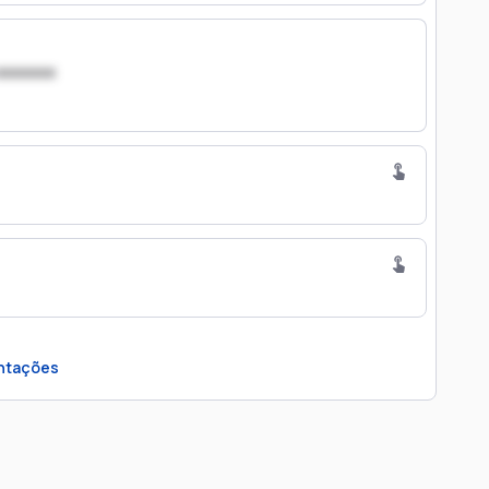
xxxxxxx
ntações