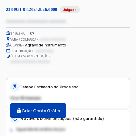
2383951-08.2025.8.26.0000
Julgado
xxxxxxxx xxxxxxxxx xxxxxxx
SP
TRIBUNAL
xxxxxx xxxxxxxx
VARA / COMARCA
Agravo de Instrumento
CLASSE
xx/xx/xxxx
DISTRIBUIÇÃO
ÚLTIMA MOVIMENTAÇÃO
xxxxxx xxxxxxxx xxxxxxx
Tempo Estimado do Processo
12 a 18 meses
Criar Conta Grátis
Prováveis Movimentações (não garantido)
Aguardando análise do juiz
1.