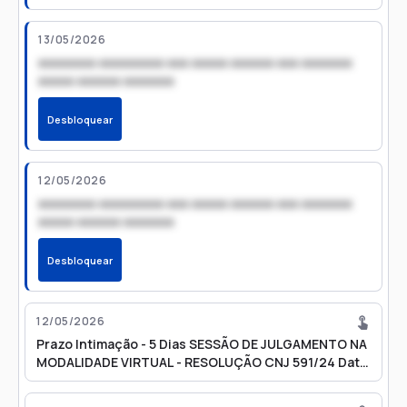
13/05/2026
xxxxxxxx xxxxxxxxx xxx xxxxx xxxxxx xxx xxxxxxx
xxxxx xxxxxx xxxxxxx
Desbloquear
12/05/2026
xxxxxxxx xxxxxxxxx xxx xxxxx xxxxxx xxx xxxxxxx
xxxxx xxxxxx xxxxxxx
Desbloquear
12/05/2026
Prazo Intimação - 5 Dias SESSÃO DE JULGAMENTO NA
MODALIDADE VIRTUAL - RESOLUÇÃO CNJ 591/24 Data
da pauta:25/05/2026 às 00:01 Íntegra da pauta de
julgamento (após publicação no DJEN):