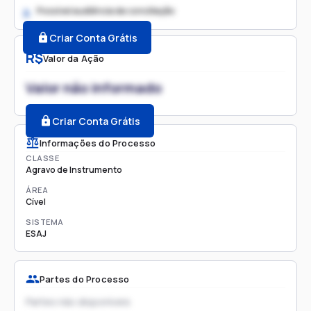
Possível audiência de conciliação
2.
Criar Conta Grátis
R$
Valor da Ação
Valor não informado
Criar Conta Grátis
Informações do Processo
CLASSE
Agravo de Instrumento
ÁREA
Cível
SISTEMA
ESAJ
Partes do Processo
Partes não disponíveis