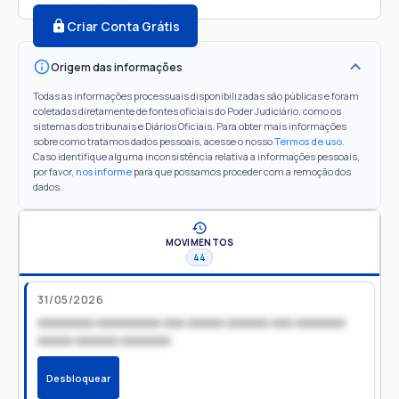
Criar Conta Grátis
Origem das informações
Todas as informações processuais disponibilizadas são públicas e foram
coletadas diretamente de fontes oficiais do Poder Judiciário, como os
sistemas dos tribunais e Diários Oficiais. Para obter mais informações
sobre como tratamos dados pessoais, acesse o nosso
Termos de uso
.
Caso identifique alguma inconsistência relativa a informações pessoais,
por favor,
nos informe
para que possamos proceder com a remoção dos
dados.
MOVIMENTOS
44
31/05/2026
xxxxxxxx xxxxxxxxx xxx xxxxx xxxxxx xxx xxxxxxx
xxxxx xxxxxx xxxxxxx
Desbloquear