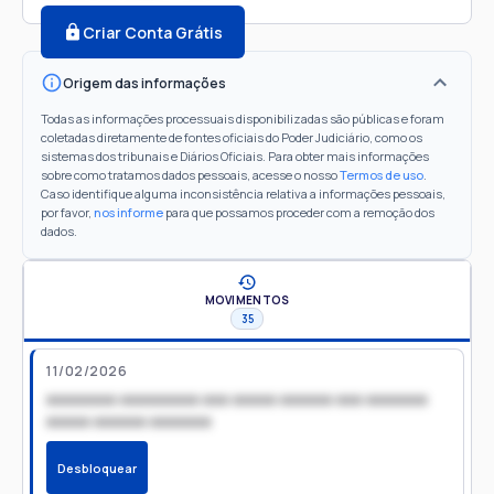
Criar Conta Grátis
Origem das informações
Todas as informações processuais disponibilizadas são públicas e foram
coletadas diretamente de fontes oficiais do Poder Judiciário, como os
sistemas dos tribunais e Diários Oficiais. Para obter mais informações
sobre como tratamos dados pessoais, acesse o nosso
Termos de uso
.
Caso identifique alguma inconsistência relativa a informações pessoais,
por favor,
nos informe
para que possamos proceder com a remoção dos
dados.
MOVIMENTOS
35
11/02/2026
xxxxxxxx xxxxxxxxx xxx xxxxx xxxxxx xxx xxxxxxx
xxxxx xxxxxx xxxxxxx
Desbloquear