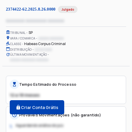
2374422-62.2025.8.26.0000
Julgado
xxxxxxxx xxxxxxxxx xxxxxxx
SP
TRIBUNAL
xxxxxx xxxxxxxx
VARA / COMARCA
Habeas Corpus Criminal
CLASSE
xx/xx/xxxx
DISTRIBUIÇÃO
ÚLTIMA MOVIMENTAÇÃO
xxxxxx xxxxxxxx xxxxxxx
Tempo Estimado do Processo
12 a 18 meses
Criar Conta Grátis
Prováveis Movimentações (não garantido)
Aguardando análise do juiz
1.