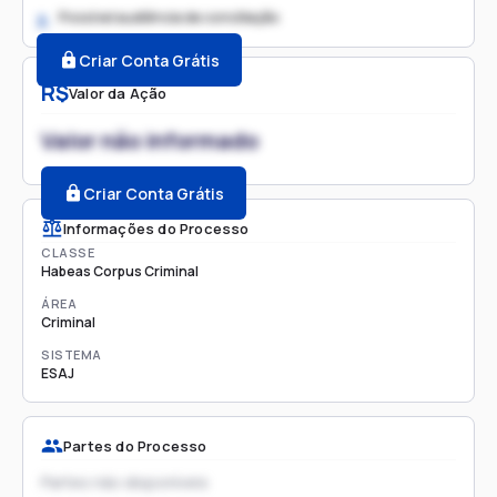
Possível audiência de conciliação
2.
Criar Conta Grátis
R$
Valor da Ação
Valor não informado
Criar Conta Grátis
Informações do Processo
CLASSE
Habeas Corpus Criminal
ÁREA
Criminal
SISTEMA
ESAJ
Partes do Processo
Partes não disponíveis