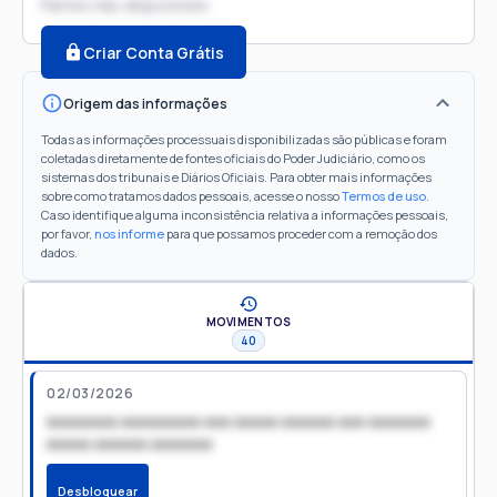
Partes não disponíveis
Criar Conta Grátis
Origem das informações
Todas as informações processuais disponibilizadas são públicas e foram
coletadas diretamente de fontes oficiais do Poder Judiciário, como os
sistemas dos tribunais e Diários Oficiais. Para obter mais informações
sobre como tratamos dados pessoais, acesse o nosso
Termos de uso
.
Caso identifique alguma inconsistência relativa a informações pessoais,
por favor,
nos informe
para que possamos proceder com a remoção dos
dados.
MOVIMENTOS
40
02/03/2026
xxxxxxxx xxxxxxxxx xxx xxxxx xxxxxx xxx xxxxxxx
xxxxx xxxxxx xxxxxxx
Desbloquear