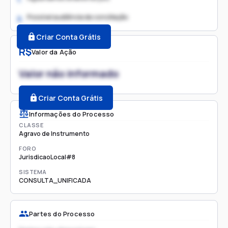
Possível audiência de conciliação
2.
Criar Conta Grátis
R$
Valor da Ação
Valor não informado
Criar Conta Grátis
Informações do Processo
CLASSE
Agravo de Instrumento
FORO
JurisdicaoLocal#8
SISTEMA
CONSULTA_UNIFICADA
Partes do Processo