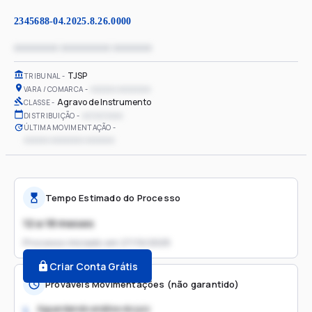
2345688-04.2025.8.26.0000
xxxxxxxx xxxxxxxxx xxxxxxx
TJSP
TRIBUNAL
xxxxxx xxxxxxxx
VARA / COMARCA
Agravo de Instrumento
CLASSE
xx/xx/xxxx
DISTRIBUIÇÃO
ÚLTIMA MOVIMENTAÇÃO
xxxxxx xxxxxxxx xxxxxxx
Tempo Estimado do Processo
12 a 18 meses
Processo iniciado em
27/10/2025
Criar Conta Grátis
Prováveis Movimentações (não garantido)
Aguardando análise do juiz
1.