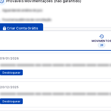
Prováveis Movimentações (não garantido)
Aguardando análise do juiz
Possível audiência de conciliação
.
Criar Conta Grátis
MOVIMENTO
28
09/01/2026
xxxxxxxx xxxxxxxxx xxx xxxxx xxxxxx xxx xxxxxxx xxxxx xxxxxx 
Desbloquear
20/12/2025
xxxxxxxx xxxxxxxxx xxx xxxxx xxxxxx xxx xxxxxxx xxxxx xxxxxx 
Desbloquear