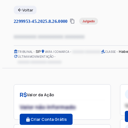
Voltar
2299953-45.2025.8.26.0000
Julgado
xxxxxxxx xxxxxxxxx xxxxxxx
SP
xxxxxx xxxxxxxx
Habe
TRIBUNAL
VARA / COMARCA
CLASSE
ÚLTIMA MOVIMENTAÇÃO
xxxxxx xxxxxxxx xxxxxxx
R$
Valor da Ação
1
Valor não informado
Criar Conta Grátis